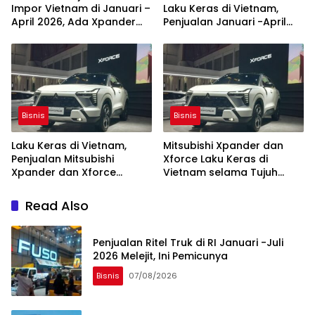
Impor Vietnam di Januari –
Laku Keras di Vietnam,
April 2026, Ada Xpander
Penjualan Januari -April
dan Destinator
Melejit 77,2 Persen
Bisnis
Bisnis
Laku Keras di Vietnam,
Mitsubishi Xpander dan
Penjualan Mitsubishi
Xforce Laku Keras di
Xpander dan Xforce
Vietnam selama Tujuh
Januari – Oktober 2025
Bulan Pertama 2025
Menyala
Read Also
Penjualan Ritel Truk di RI Januari -Juli
2026 Melejit, Ini Pemicunya
Bisnis
07/08/2026