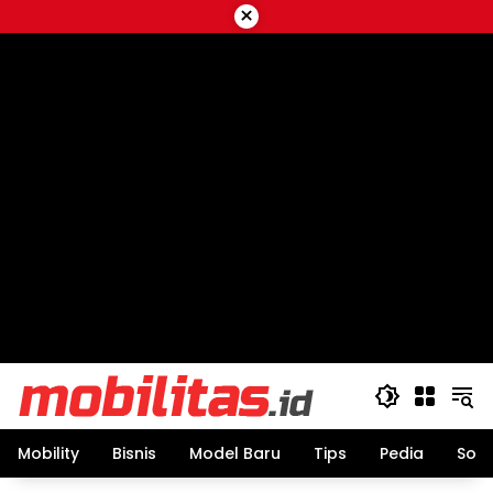
Skip
×
to
content
Mobility
Bisnis
Model Baru
Tips
Pedia
Sos