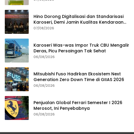
Hino Dorong Digitalisasi dan Standarisasi
Karoseri, Demi Jamin Kualitas Kendaraan
Pelanggan
07/08/2026
Karoseri Was-was Impor Truk CBU Mengalir
Deras, Picu Persaingan Tak Sehat
06/08/2026
Mitsubishi Fuso Hadirkan Ekosistem Next
Generation Zero Down Time di GIIAS 2026
06/08/2026
Penjualan Global Ferrari Semester I 2026
Merosot, Ini Penyebabnya
06/08/2026