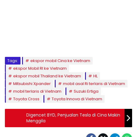
Tags:
ekspor mobil Cina ke Vietnam
ekspor Mobil RI ke Vietnam
ekspor mobil Thailand ke Vietnam
HL
Mitsubishi Xpander
mobil asal Ri terlaris di Vietnam
mobil terlaris di Vietnam
Suzuki Ertiga
Toyota Cross
Toyota Innova di Vietnam
Digencet BYD, Penjualan Tesla di Cina Makin
Menggila