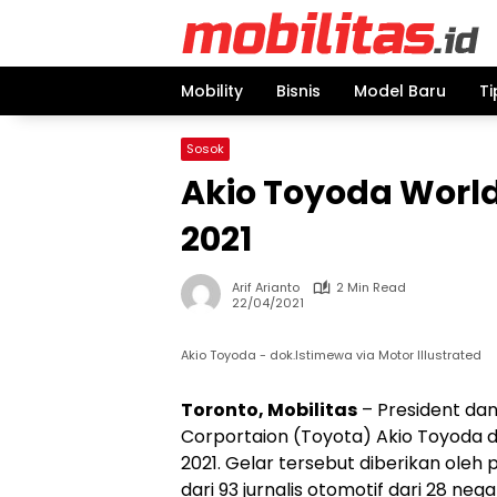
Skip
to
content
Mobility
Bisnis
Model Baru
Ti
Sosok
Akio Toyoda World
2021
Arif Arianto
2 Min Read
22/04/2021
Akio Toyoda - dok.Istimewa via Motor Illustrated
Toronto, Mobilitas
– President dan
Corportaion (Toyota) Akio Toyoda d
2021. Gelar tersebut diberikan oleh
dari 93 jurnalis otomotif dari 28 nega