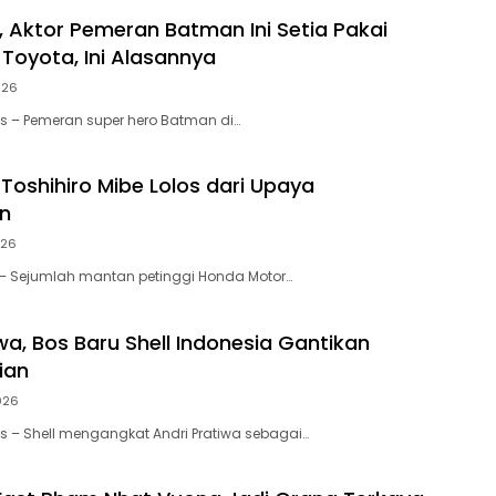
, Aktor Pemeran Batman Ini Setia Pakai
 Toyota, Ini Alasannya
026
tas – Pemeran super hero Batman di…
Toshihiro Mibe Lolos dari Upaya
n
026
s – Sejumlah mantan petinggi Honda Motor…
wa, Bos Baru Shell Indonesia Gantikan
rian
026
tas – Shell mengangkat Andri Pratiwa sebagai…