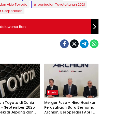
 dan Akio Toyoda
penjualan Toyota tahun 2021
r Corporation
edaluwarsa Ban
Bisnis
an Toyota di Dunia
Merger Fuso – Hino Hasilkan
i – September 2025
Perusahaan Baru Bernama
eski di Jepang dan
Archion, Beroperasi 1 April