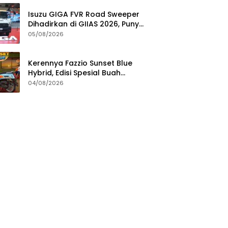
Isuzu GIGA FVR Road Sweeper
Dihadirkan di GIIAS 2026, Punya
Seabrek Keunggulan
05/08/2026
Kerennya Fazzio Sunset Blue
Hybrid, Edisi Spesial Buah
Kolaborasi dengan Alkateri
04/08/2026