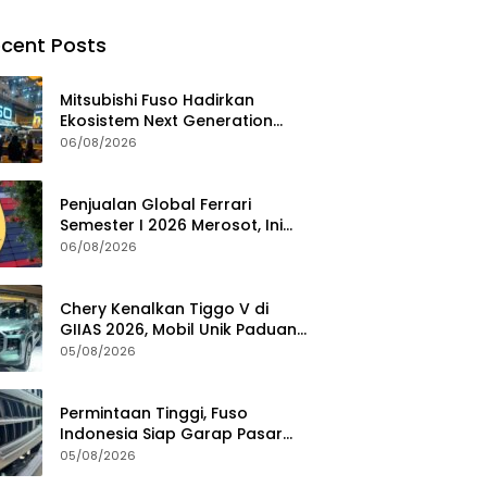
cent Posts
Mitsubishi Fuso Hadirkan
Ekosistem Next Generation
Zero Down Time di GIIAS 2026
06/08/2026
Penjualan Global Ferrari
Semester I 2026 Merosot, Ini
Penyebabnya
06/08/2026
Chery Kenalkan Tiggo V di
GIIAS 2026, Mobil Unik Paduan
SUV, MPV, dan Double Cabin
05/08/2026
Permintaan Tinggi, Fuso
Indonesia Siap Garap Pasar
Truk Bekas
05/08/2026