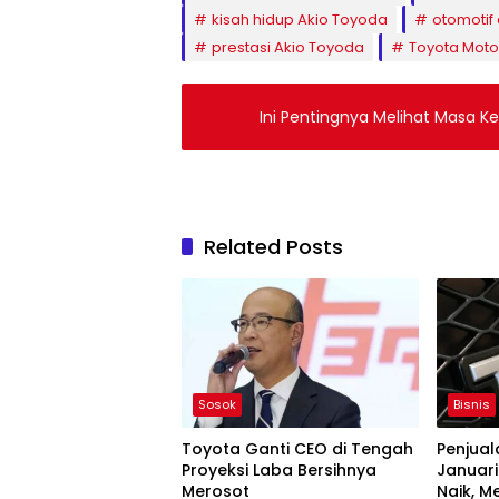
kisah hidup Akio Toyoda
otomotif
prestasi Akio Toyoda
Toyota Moto
Ini Pentingnya Melihat Masa K
Related Posts
Sosok
Bisnis
Toyota Ganti CEO di Tengah
Penjual
Proyeksi Laba Bersihnya
Januar
Merosot
Naik, M