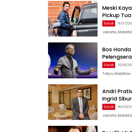
Meski Kaya
Pickup Tua
Sosok
15/07/2
Jakarta, Mobili
Bos Honda 
Pelengsera
Sosok
11/06/2
Tokyo, Mobilita
Andri Prati
Ingrid Sibu
Sosok
18/04/2
Jakarta, Mobili