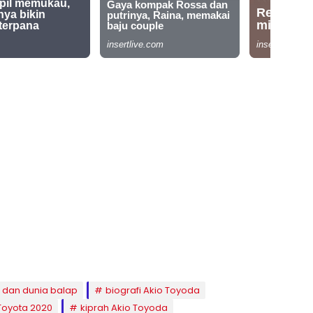
 dan dunia balap
biografi Akio Toyoda
 Toyota 2020
kiprah Akio Toyoda