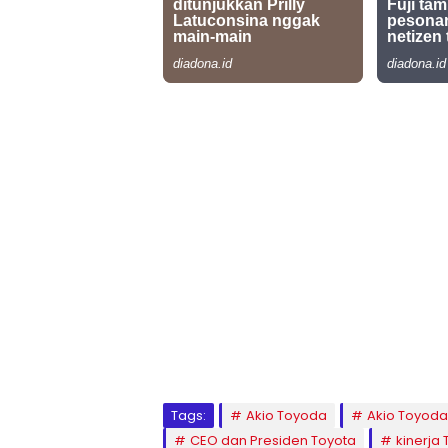
Tags:
Akio Toyoda
Akio Toyoda
CEO dan Presiden Toyota
kinerja