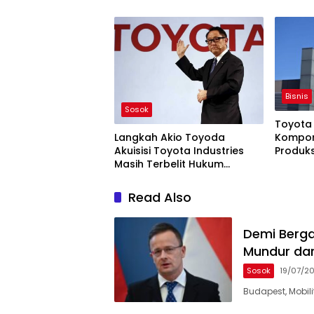
Cina Me
Bisnis
Sosok
Toyota
Langkah Akio Toyoda
Kompon
Akuisisi Toyota Industries
Produks
Masih Terbelit Hukum
di Thai
Persaingan Usaha
Read Also
Demi Berga
Mundur dar
Sosok
19/07/2
Budapest, Mobili