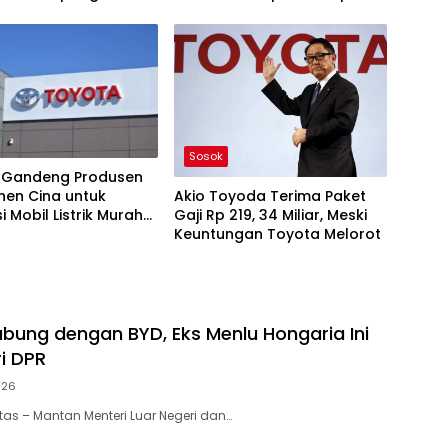
nciut
2026
Sosok
 Gandeng Produsen
Akio Toyoda Terima Paket
en Cina untuk
Gaji Rp 219, 34 Miliar, Meski
i Mobil Listrik Murah
Keuntungan Toyota Melorot
land
bung dengan BYD, Eks Menlu Hongaria Ini
i DPR
026
tas – Mantan Menteri Luar Negeri dan…