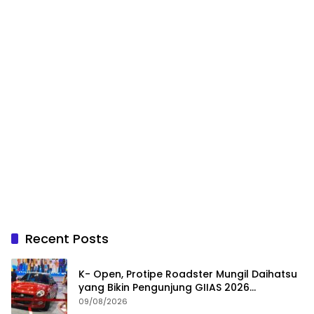
Recent Posts
K- Open, Protipe Roadster Mungil Daihatsu
yang Bikin Pengunjung GIIAS 2026
Penasaran
09/08/2026