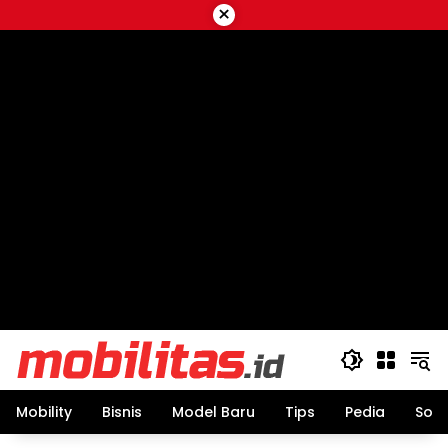
Skip
×
to
content
Mobility
Bisnis
Model Baru
Tips
Pedia
Sos