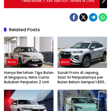
Tesla Model Y, Kini Jadi SUV Terlaris di Cina
Related Posts
Bisnis
Bisnis
Hanya Bertahan Tiga Bulan
Suzuki Fronx di Jepang,
di Singapura, Neta Cuma
Saat Ini Penjualannya per
Bukukan Penjualan 2 Unit
Bulan Belum Sampai 1.800
Unit