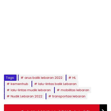
Tags:
arus balik lebaran 2022
HL
kemenhub
lalu-lintas balik Lebaran
lalu-lintas mudik lebaran
mobilitas lebaran
Nudik Lebaran 2022
transportasi lebaran