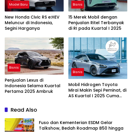
Model Baru
Bisnis
New Honda Civic RS e:HEV
15 Merek Mobil dengan
Meluncur di Indonesia,
Penjualan Ritel Terbanyak
Segini Harganya
di RI pada Kuartal I 2025
Bisnis
Bisnis
Penjualan Lexus di
Mobil Hidrogen Toyota
Indonesia Selama Kuartal
Mirai Makin Sepi Peminat, di
Pertama 2025 Ambruk
AS Kuartal I 2025 Cuma
Laku 33 Unit
Read Also
Fuso dan Kementerian ESDM Gelar
Talkshow, Bedah Roadmap B50 hingga