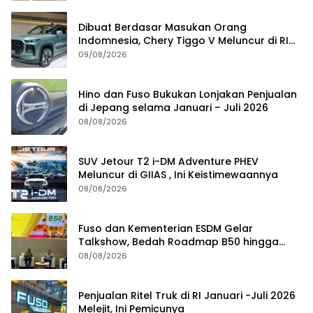
Dibuat Berdasar Masukan Orang
Indomnesia, Chery Tiggo V Meluncur di RI
Kuartal IV Tahun Ini
09/08/2026
Hino dan Fuso Bukukan Lonjakan Penjualan
di Jepang selama Januari – Juli 2026
08/08/2026
SUV Jetour T2 i-DM Adventure PHEV
Meluncur di GIIAS , Ini Keistimewaannya
08/08/2026
Fuso dan Kementerian ESDM Gelar
Talkshow, Bedah Roadmap B50 hingga
Dampaknya
08/08/2026
Penjualan Ritel Truk di RI Januari -Juli 2026
Melejit, Ini Pemicunya