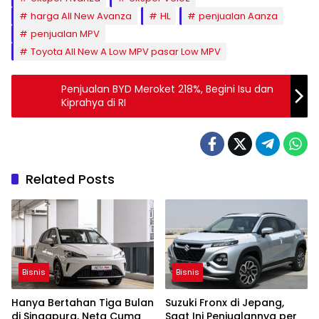
harga All New Avanza
HL
penjualan Aanza
penjualan MPV
Toyota All New A Low MPV pasar Low MPV
Penjualan BYD Meroket 218%, Begini Isu dan
Kiprahya di RI
Related Posts
Bisnis
Bisnis
Hanya Bertahan Tiga Bulan
Suzuki Fronx di Jepang,
di Singapura, Neta Cuma
Saat Ini Penjualannya per