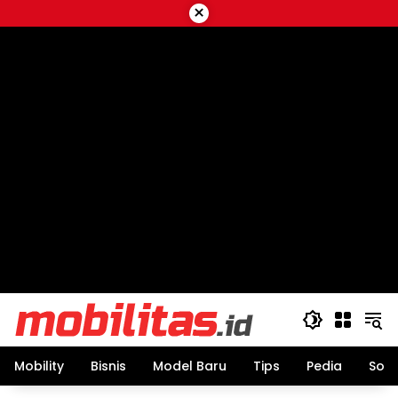
Skip
×
to
content
Mobility
Bisnis
Model Baru
Tips
Pedia
Sos