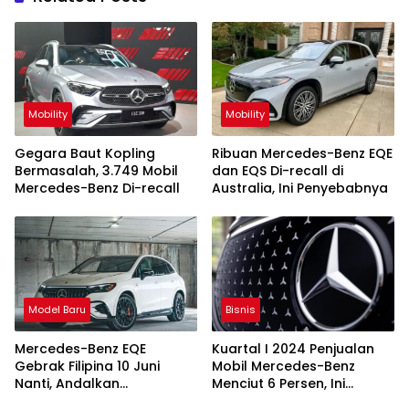
Mobility
Mobility
Gegara Baut Kopling
Ribuan Mercedes-Benz EQE
Bermasalah, 3.749 Mobil
dan EQS Di-recall di
Mercedes-Benz Di-recall
Australia, Ini Penyebabnya
Model Baru
Bisnis
Mercedes-Benz EQE
Kuartal I 2024 Penjualan
Gebrak Filipina 10 Juni
Mobil Mercedes-Benz
Nanti, Andalkan
Menciut 6 Persen, Ini
Bisnis
Keunggulan Ini
Penyebabnya