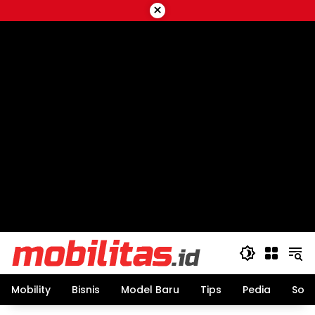
Skip
×
to
content
Mobility
Bisnis
Model Baru
Tips
Pedia
Sos