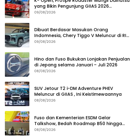
K- Open, Protipe Roadster Mungil Daihatsu
yang Bikin Pengunjung GIIAS 2026
Penasaran
09/08/2026
Dibuat Berdasar Masukan Orang
Indomnesia, Chery Tiggo V Meluncur di RI
Kuartal IV Tahun Ini
09/08/2026
Hino dan Fuso Bukukan Lonjakan Penjualan
di Jepang selama Januari – Juli 2026
08/08/2026
SUV Jetour T2 i-DM Adventure PHEV
Meluncur di GIIAS , Ini Keistimewaannya
08/08/2026
Fuso dan Kementerian ESDM Gelar
Talkshow, Bedah Roadmap B50 hingga
Dampaknya
08/08/2026