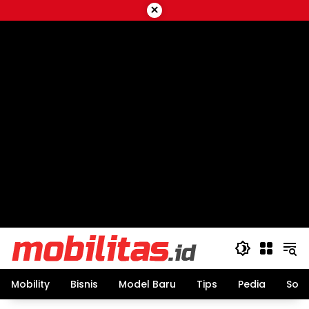
Skip
×
to
content
Mobility
Bisnis
Model Baru
Tips
Pedia
Sos