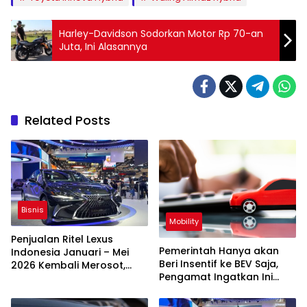
Harley-Davidson Sodorkan Motor Rp 70-an
Juta, Ini Alasannya
Related Posts
Bisnis
Mobility
Penjualan Ritel Lexus
Pemerintah Hanya akan
Indonesia Januari – Mei
Beri Insentif ke BEV Saja,
2026 Kembali Merosot,
Pengamat Ingatkan Ini
untuk Kedua Kalinya
Agar RI Tak Kejeblos