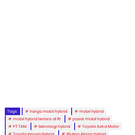
Tags:
harga mobil hybrid
mobil hybrid
mobil hybrid terlaris di RI
pasar mobil hybrid
PT TAM
teknologi hybrid
Toyota Astra Motor
Toyota Innova Hybrid
Wuling Almaz hybrid