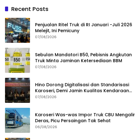
Recent Posts
Penjualan Ritel Truk di RI Januari -Juli 2026
Melejit, Ini Pemicuny
07/08/2026
Sebulan Mandatori B50, Pebisnis Angkutan
Truk Minta Jaminan Ketersediaan BBM
07/08/2026
Hino Dorong Digitalisasi dan Standarisasi
Karoseri, Demi Jamin Kualitas Kendaraan
Pelanggan
07/08/2026
Karoseri Was-was Impor Truk CBU Mengalir
Deras, Picu Persaingan Tak Sehat
06/08/2026