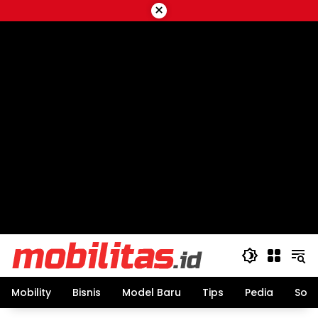
Skip
×
to
content
Mobility
Bisnis
Model Baru
Tips
Pedia
Sos