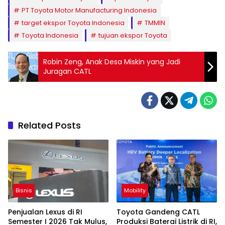
PT Toyota Motor Manufacturing Indonesia
target ekspor Toyota Indonesia
TMMIN
Toyota Indonesia
tujuan ekspor Toyota
Robin Zeng, Anak Desa Miskin yang Jadi
Juragan CATL
Related Posts
Bisnis
Mobility
Penjualan Lexus di RI
Toyota Gandeng CATL
Semester I 2026 Tak Mulus,
Produksi Baterai Listrik di RI,