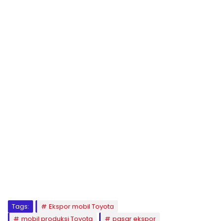
Tags:
Ekspor mobil Toyota
mobil produksi Toyota
pasar ekspor