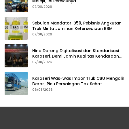
Melejit, Ini Pemicunya
07/08/2026
Sebulan Mandatori B50, Pebisnis Angkutan
Truk Minta Jaminan Ketersediaan BBM
07/08/2026
Hino Dorong Digitalisasi dan Standarisasi
Karoseri, Demi Jamin Kualitas Kendaraan
Pelanggan
07/08/2026
Karoseri Was-was Impor Truk CBU Mengalir
Deras, Picu Persaingan Tak Sehat
06/08/2026