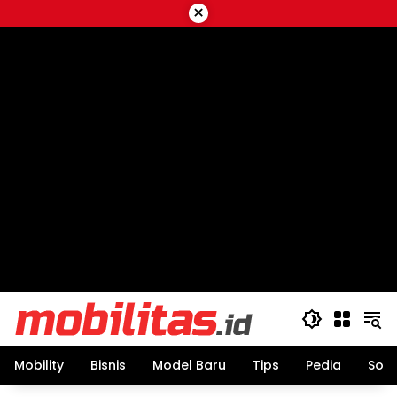
Skip
×
to
content
Mobility
Bisnis
Model Baru
Tips
Pedia
Sos