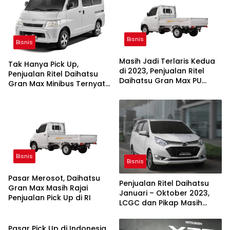
Bisnis
Bisnis
Masih Jadi Terlaris Kedua
Tak Hanya Pick Up,
di 2023, Penjualan Ritel
Penjualan Ritel Daihatsu
Daihatsu Gran Max PU
Gran Max Minibus Ternyata
Ternyata Anjlok
Juga Ambles
Bisnis
Bisnis
Pasar Merosot, Daihatsu
Penjualan Ritel Daihatsu
Gran Max Masih Rajai
Januari – Oktober 2023,
Penjualan Pick Up di RI
LCGC dan Pikap Masih
Bisnis
Penopang Utama
Pasar Pick Up di Indonesia