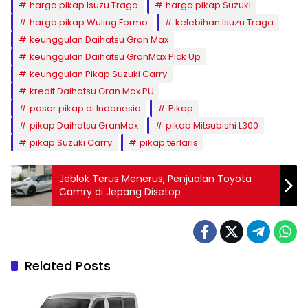
harga pikap Isuzu Traga
harga pikap Suzuki
harga pikap Wuling Formo
kelebihan Isuzu Traga
keunggulan Daihatsu Gran Max
keunggulan Daihatsu GranMax Pick Up
keunggulan Pikap Suzuki Carry
kredit Daihatsu Gran Max PU
pasar pikap di Indonesia
Pikap
pikap Daihatsu GranMax
pikap Mitsubishi L300
pikap Suzuki Carry
pikap terlaris
Jeblok Terus Menerus, Penjualan Toyota
Camry di Jepang Disetop
Related Posts