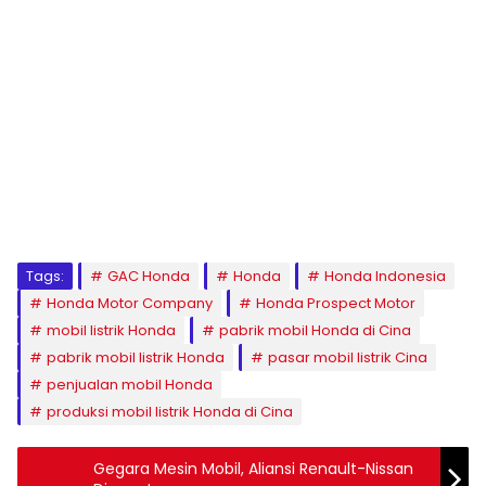
Tags:
GAC Honda
Honda
Honda Indonesia
Honda Motor Company
Honda Prospect Motor
mobil listrik Honda
pabrik mobil Honda di Cina
pabrik mobil listrik Honda
pasar mobil listrik Cina
penjualan mobil Honda
produksi mobil listrik Honda di Cina
Gegara Mesin Mobil, Aliansi Renault-Nissan