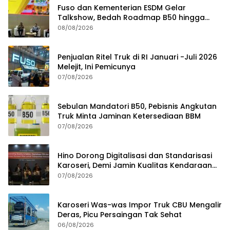
Fuso dan Kementerian ESDM Gelar
Talkshow, Bedah Roadmap B50 hingga
Dampaknya
08/08/2026
Penjualan Ritel Truk di RI Januari -Juli 2026
Melejit, Ini Pemicunya
07/08/2026
Sebulan Mandatori B50, Pebisnis Angkutan
Truk Minta Jaminan Ketersediaan BBM
07/08/2026
Hino Dorong Digitalisasi dan Standarisasi
Karoseri, Demi Jamin Kualitas Kendaraan
Pelanggan
07/08/2026
Karoseri Was-was Impor Truk CBU Mengalir
Deras, Picu Persaingan Tak Sehat
06/08/2026