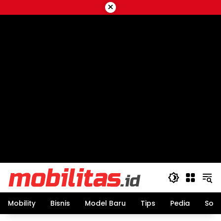
Skip
×
to
content
Mobility
Bisnis
Model Baru
Tips
Pedia
Sos