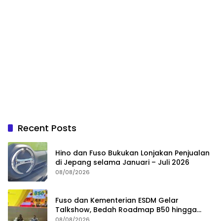
Recent Posts
Hino dan Fuso Bukukan Lonjakan Penjualan
di Jepang selama Januari – Juli 2026
08/08/2026
Fuso dan Kementerian ESDM Gelar
Talkshow, Bedah Roadmap B50 hingga
Dampaknya
08/08/2026