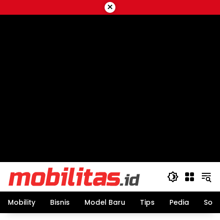
Skip
×
to
content
Mobility
Bisnis
Model Baru
Tips
Pedia
Sos