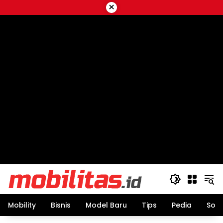
Skip
×
to
content
Mobility
Bisnis
Model Baru
Tips
Pedia
Sos