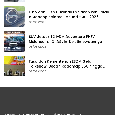
Hino dan Fuso Bukukan Lonjakan Penjualan
di Jepang selama Januari – Juli 2026
08/08/2026
SUV Jetour T2 i-DM Adventure PHEV
Meluncur di GIIAS , Ini Keistimewaannya
08/08/2026
Fuso dan Kementerian ESDM Gelar
Talkshow, Bedah Roadmap B50 hingga
Dampaknya
08/08/2026