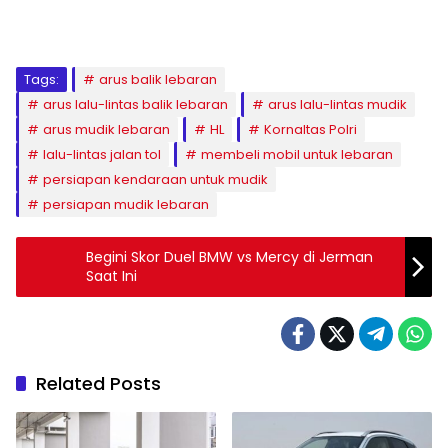
Tags:
arus balik lebaran
arus lalu-lintas balik lebaran
arus lalu-lintas mudik
arus mudik lebaran
HL
Kornaltas Polri
lalu-lintas jalan tol
membeli mobil untuk lebaran
persiapan kendaraan untuk mudik
persiapan mudik lebaran
Begini Skor Duel BMW vs Mercy di Jerman
Saat Ini
Related Posts