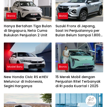
Bisnis
Bisnis
Hanya Bertahan Tiga Bulan
Suzuki Fronx di Jepang,
di Singapura, Neta Cuma
Saat Ini Penjualannya per
Bukukan Penjualan 2 Unit
Bulan Belum Sampai 1.800
Unit
Model Baru
Bisnis
New Honda Civic RS e:HEV
15 Merek Mobil dengan
Meluncur di Indonesia,
Penjualan Ritel Terbanyak
Segini Harganya
di RI pada Kuartal I 2025