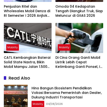
Penjualan Ritel dan
Omoda 04 Kedapatan
Wholesales Mobil Denza di
Tengah Diangkut Truk, Siap
RI Semester I 2026 Anjlok
Meluncur di GIIAS 2026
Segini
Mobility
Mobility
CATL Kembangkan Baterai
Di Cina Orang Ganti Mobil
Solid State Naxtra, Bikin
Listrik Lebih Cepat
Mobil Mampu Jalan 1.500
Ketimbang Ganti Ponsel, Ini
Km Sekali Cas
Penyebabnya
Read Also
Hino Bangun Ekosistem Pendidikan
Vokasi Bersama Pemerintah dan Dealer,
Dukung Industri Transportasi
Mobility
04/08/2026