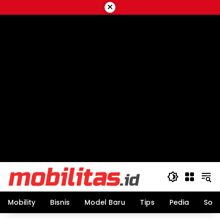
Skip
×
to
content
Mobility
Bisnis
Model Baru
Tips
Pedia
Sos