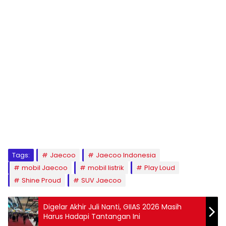
Tags:
Jaecoo
Jaecoo Indonesia
mobil Jaecoo
mobil listrik
Play Loud
Shine Proud
SUV Jaecoo
Digelar Akhir Juli Nanti, GIIAS 2026 Masih
Harus Hadapi Tantangan Ini