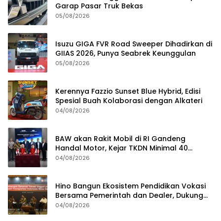
Garap Pasar Truk Bekas
05/08/2026
Isuzu GIGA FVR Road Sweeper Dihadirkan di
GIIAS 2026, Punya Seabrek Keunggulan
05/08/2026
Kerennya Fazzio Sunset Blue Hybrid, Edisi
Spesial Buah Kolaborasi dengan Alkateri
04/08/2026
BAW akan Rakit Mobil di RI Gandeng
Handal Motor, Kejar TKDN Minimal 40
Persen
04/08/2026
Hino Bangun Ekosistem Pendidikan Vokasi
Bersama Pemerintah dan Dealer, Dukung
Industri Transportasi
04/08/2026