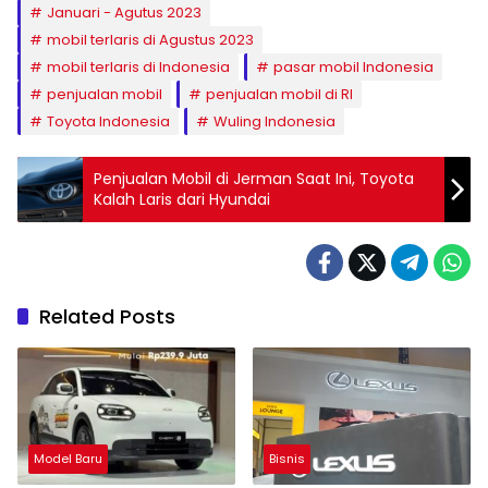
Januari - Agutus 2023
mobil terlaris di Agustus 2023
mobil terlaris di Indonesia
pasar mobil Indonesia
penjualan mobil
penjualan mobil di RI
Toyota Indonesia
Wuling Indonesia
Penjualan Mobil di Jerman Saat Ini, Toyota
Kalah Laris dari Hyundai
Related Posts
Model Baru
Bisnis