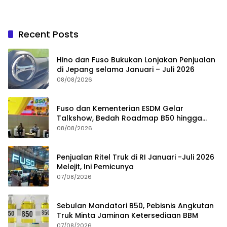
Recent Posts
Hino dan Fuso Bukukan Lonjakan Penjualan
di Jepang selama Januari – Juli 2026
08/08/2026
Fuso dan Kementerian ESDM Gelar
Talkshow, Bedah Roadmap B50 hingga
Dampaknya
08/08/2026
Penjualan Ritel Truk di RI Januari -Juli 2026
Melejit, Ini Pemicunya
07/08/2026
Sebulan Mandatori B50, Pebisnis Angkutan
Truk Minta Jaminan Ketersediaan BBM
07/08/2026