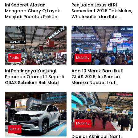
Ini Sederet Alasan
Penjualan Lexus di RI
Mengapa Chery Q Layak
Semester I 2026 Tak Mulus,
Menjadi Prioritas Pilihan
Wholesales dan Ritel
Tergerus
Pedia
Mobility
Ini Pentingnya Kunjungi
Ada 10 Merek Baru Ikuti
Pameran Otomotif Seperti
GIIAS 2026, Ini Pemicu
GIIAS Sebelum Beli Mobil
Mereka Ngebet Ikut
Pameran
Mobility
Bisnis
Digelar Akhir Juli Nanti,