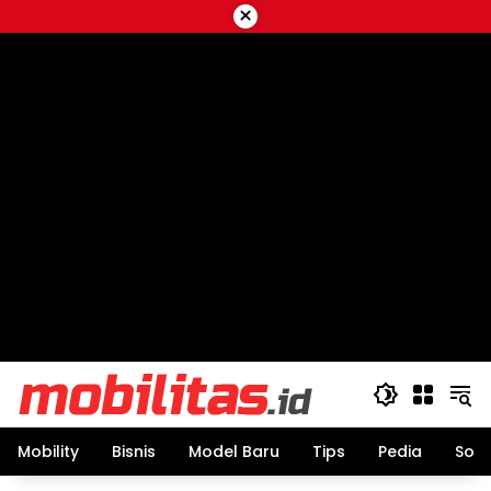
Skip
×
to
content
Mobility
Bisnis
Model Baru
Tips
Pedia
Sos