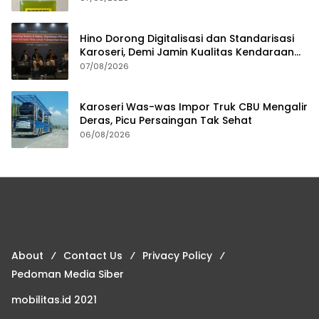
Hino Dorong Digitalisasi dan Standarisasi
Karoseri, Demi Jamin Kualitas Kendaraan
Pelanggan
07/08/2026
Karoseri Was-was Impor Truk CBU Mengalir
Deras, Picu Persaingan Tak Sehat
06/08/2026
About
Contact Us
Privacy Policy
Pedoman Media Siber
mobilitas.id 2021