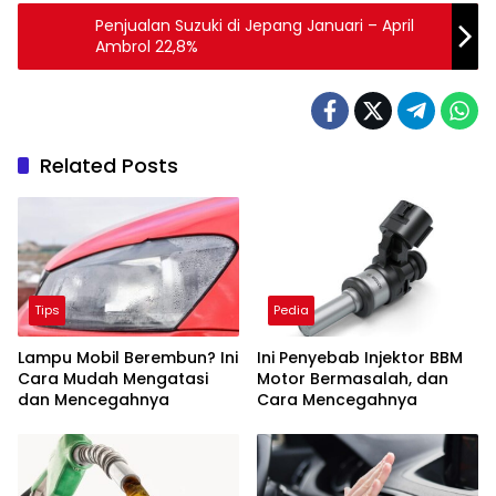
Penjualan Suzuki di Jepang Januari – April
Ambrol 22,8%
Related Posts
Tips
Pedia
Lampu Mobil Berembun? Ini
Ini Penyebab Injektor BBM
Cara Mudah Mengatasi
Motor Bermasalah, dan
dan Mencegahnya
Cara Mencegahnya