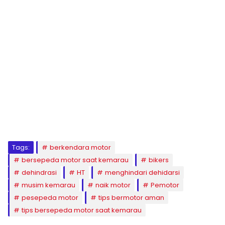
Tags:
berkendara motor
bersepeda motor saat kemarau
bikers
dehindrasi
HT
menghindari dehidarsi
musim kemarau
naik motor
Pemotor
pesepeda motor
tips bermotor aman
tips bersepeda motor saat kemarau