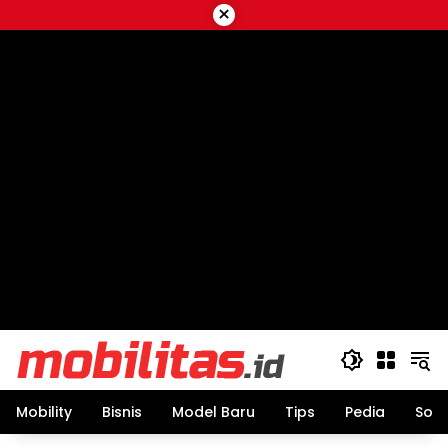
Skip
×
to
content
Mobility
Bisnis
Model Baru
Tips
Pedia
Sos