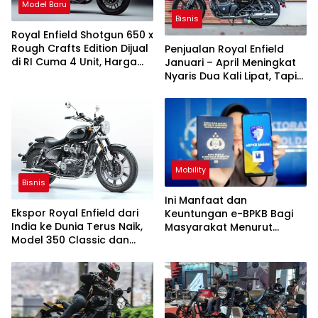
Model Baru
Bisnis
Royal Enfield Shotgun 650 x
Rough Crafts Edition Dijual
Penjualan Royal Enfield
di RI Cuma 4 Unit, Harga
Januari – April Meningkat
Rp329,1 juta
Nyaris Dua Kali Lipat, Tapi
Ekspor Melambat
Mobility
Bisnis
Ini Manfaat dan
Ekspor Royal Enfield dari
Keuntungan e-BPKB Bagi
India ke Dunia Terus Naik,
Masyarakat Menurut
Model 350 Classic dan
Korlantas Polri
Hunter Terlaris