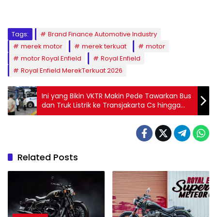
Tags:
Brand Finance Automotive Industry
merek motor
merek terkuat
motor
motor Royal Enfield
Royal Enfield
Royal Enfield MerekTerkuat 2026
Ini yang Bikin VKTR Makin Pede Tawarkan Bus
dan Truk Listrik ke Transjakarta Cs hingga
Sektor Tambang
Related Posts