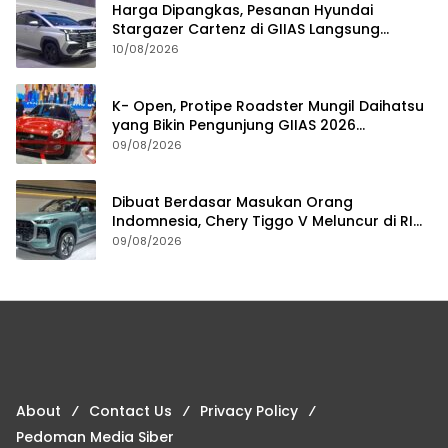
Harga Dipangkas, Pesanan Hyundai
Stargazer Cartenz di GIIAS Langsung
Ngegas
10/08/2026
K- Open, Protipe Roadster Mungil Daihatsu
yang Bikin Pengunjung GIIAS 2026
Penasaran
09/08/2026
Dibuat Berdasar Masukan Orang
Indomnesia, Chery Tiggo V Meluncur di RI
Kuartal IV Tahun Ini
09/08/2026
About
Contact Us
Privacy Policy
Pedoman Media Siber