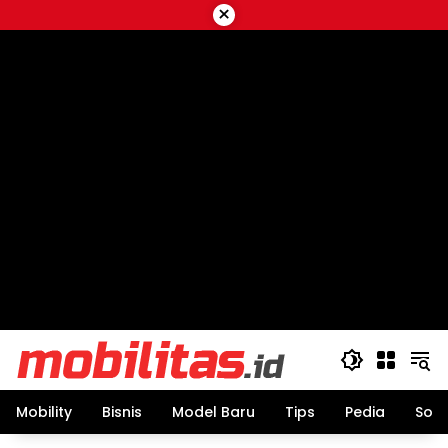
Skip
×
to
content
Mobility
Bisnis
Model Baru
Tips
Pedia
Sos