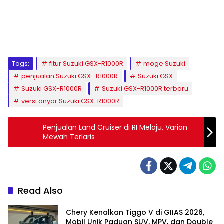
Tags:
fitur Suzuki GSX-R1000R
moge Suzuki
penjualan Suzuki GSX -R1000R
Suzuki GSX
Suzuki GSX-R1000R
Suzuki GSX-R1000R terbaru
versi anyar Suzuki GSX-R1000R
Penjualan Land Cruiser di RI Melaju, Varian
Mewah Terlaris
Read Also
Chery Kenalkan Tiggo V di GIIAS 2026,
Mobil Unik Paduan SUV, MPV, dan Double