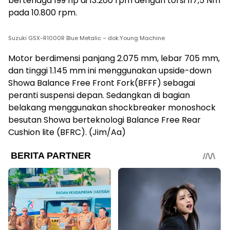
bertenaga 199 hp di 13.200 rpm dengan torsi 117,5 Nm
pada 10.800 rpm.
Suzuki GSX-R1000R Blue Metalic – dok.Young Machine
Motor berdimensi panjang 2.075 mm, lebar 705 mm,
dan tinggi 1.145 mm ini menggunakan upside-down
Showa Balance Free Front Fork(BFFF) sebagai
peranti suspensi depan. Sedangkan di bagian
belakang menggunakan shockbreaker monoshock
besutan Showa berteknologi Balance Free Rear
Cushion lite (BFRC). (Jim/Aa)