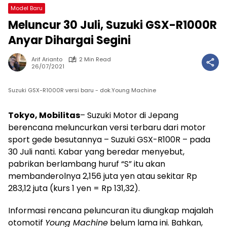
Model Baru
Meluncur 30 Juli, Suzuki GSX-R1000R
Anyar Dihargai Segini
Arif Arianto
2 Min Read
26/07/2021
Suzuki GSX-R1000R versi baru - dok.Young Machine
Tokyo, Mobilitas
– Suzuki Motor di Jepang
berencana meluncurkan versi terbaru dari motor
sport gede besutannya – Suzuki GSX-R100R – pada
30 Juli nanti. Kabar yang beredar menyebut,
pabrikan berlambang huruf “S” itu akan
membanderolnya 2,156 juta yen atau sekitar Rp
283,12 juta (kurs 1 yen = Rp 131,32).
Informasi rencana peluncuran itu diungkap majalah
otomotif
Young Machine
belum lama ini. Bahkan,