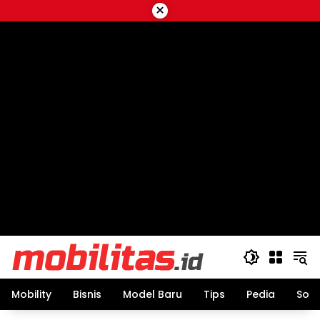
Skip
×
to
content
Mobility
Bisnis
Model Baru
Tips
Pedia
Sos