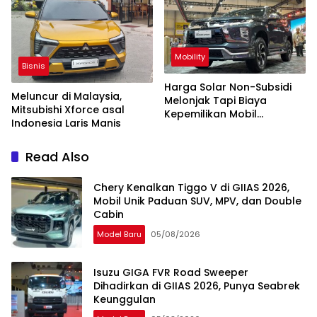
Mobility
Bisnis
Harga Solar Non-Subsidi
Meluncur di Malaysia,
Melonjak Tapi Biaya
Mitsubishi Xforce asal
Kepemilikan Mobil
Indonesia Laris Manis
Mitsubishi Masih Oke, Ini
Penyebabnya
Read Also
Chery Kenalkan Tiggo V di GIIAS 2026,
Mobil Unik Paduan SUV, MPV, dan Double
Cabin
Model Baru
05/08/2026
Isuzu GIGA FVR Road Sweeper
Dihadirkan di GIIAS 2026, Punya Seabrek
Keunggulan