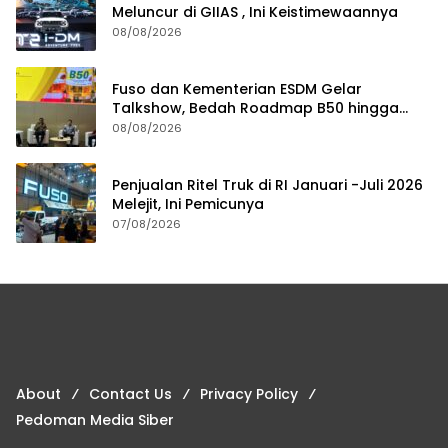
Meluncur di GIIAS , Ini Keistimewaannya
08/08/2026
Fuso dan Kementerian ESDM Gelar
Talkshow, Bedah Roadmap B50 hingga
Dampaknya
08/08/2026
Penjualan Ritel Truk di RI Januari -Juli 2026
Melejit, Ini Pemicunya
07/08/2026
About
Contact Us
Privacy Policy
Pedoman Media Siber