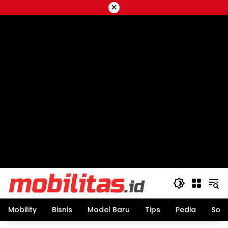
Skip
×
to
content
Mobility
Bisnis
Model Baru
Tips
Pedia
Sos