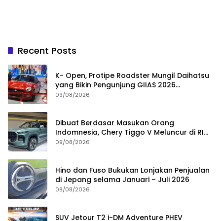
Recent Posts
K- Open, Protipe Roadster Mungil Daihatsu
yang Bikin Pengunjung GIIAS 2026
Penasaran
09/08/2026
Dibuat Berdasar Masukan Orang
Indomnesia, Chery Tiggo V Meluncur di RI
Kuartal IV Tahun Ini
09/08/2026
Hino dan Fuso Bukukan Lonjakan Penjualan
di Jepang selama Januari – Juli 2026
08/08/2026
SUV Jetour T2 i-DM Adventure PHEV