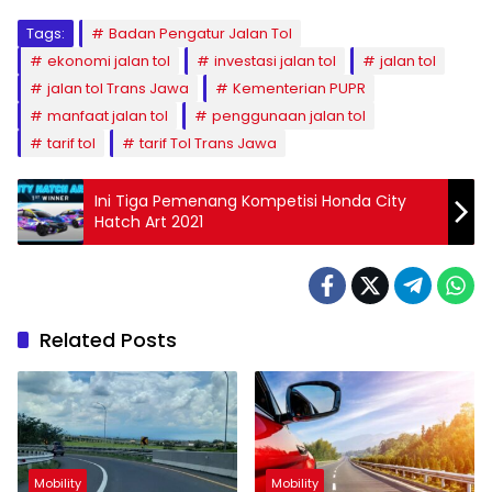
Tags:
Badan Pengatur Jalan Tol
ekonomi jalan tol
investasi jalan tol
jalan tol
jalan tol Trans Jawa
Kementerian PUPR
manfaat jalan tol
penggunaan jalan tol
tarif tol
tarif Tol Trans Jawa
Ini Tiga Pemenang Kompetisi Honda City
Hatch Art 2021
Related Posts
Mobility
Mobility