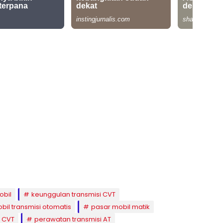
obil
keunggulan transmisi CVT
bil transmisi otomatis
pasar mobil matik
 CVT
perawatan transmisi AT