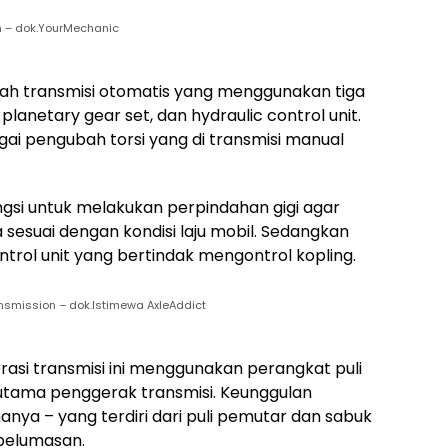
n – dok.YourMechanic
lah transmisi otomatis yang menggunakan tiga
lanetary gear set, dan hydraulic control unit.
i pengubah torsi yang di transmisi manual
si untuk melakukan perpindahan gigi agar
a sesuai dengan kondisi laju mobil. Sedangkan
trol unit yang bertindak mengontrol kopling.
smission – dok.Istimewa AxleAddict
asi transmisi ini menggunakan perangkat puli
utama penggerak transmisi. Keunggulan
nya – yang terdiri dari puli pemutar dan sabuk
pelumasan.