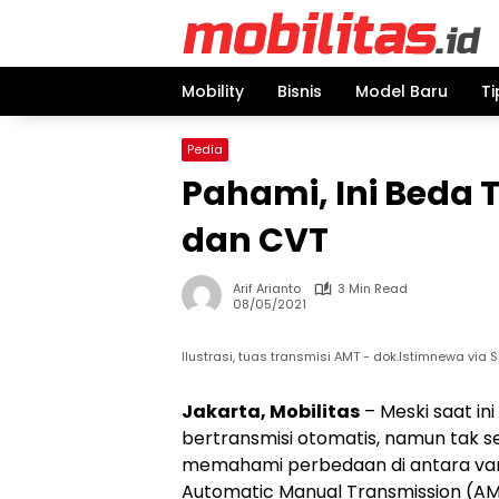
Skip
to
content
Mobility
Bisnis
Model Baru
Ti
Pedia
Pahami, Ini Beda 
dan CVT
Arif Arianto
3 Min Read
08/05/2021
Ilustrasi, tuas transmisi AMT - dok.Istimnewa via 
Jakarta, Mobilitas
– Meski saat in
bertransmisi otomatis, namun tak s
memahami perbedaan di antara varia
Automatic Manual Transmission (AM