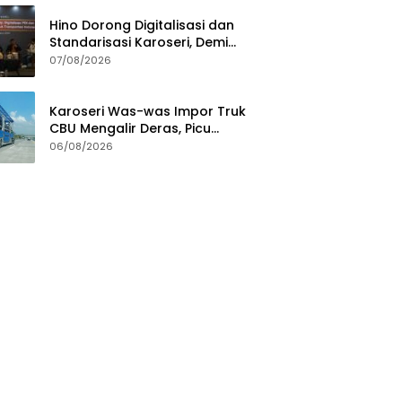
Hino Dorong Digitalisasi dan
Standarisasi Karoseri, Demi
Jamin Kualitas Kendaraan
07/08/2026
Pelanggan
Karoseri Was-was Impor Truk
CBU Mengalir Deras, Picu
Persaingan Tak Sehat
06/08/2026