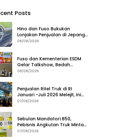
cent Posts
Hino dan Fuso Bukukan
Lonjakan Penjualan di Jepang
selama Januari – Juli 2026
08/08/2026
Fuso dan Kementerian ESDM
Gelar Talkshow, Bedah
Roadmap B50 hingga
08/08/2026
Dampaknya
Penjualan Ritel Truk di RI
Januari -Juli 2026 Melejit, Ini
Pemicunya
07/08/2026
Sebulan Mandatori B50,
Pebisnis Angkutan Truk Minta
Jaminan Ketersediaan BBM
07/08/2026