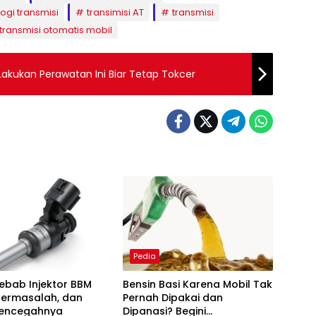
ogi transmisi
transimisi AT
transmisi
transmisi otomatis mobil
Lakukan Perawatan Ini Biar Tetap Tokcer
Pedia
yebab Injektor BBM
Bensin Basi Karena Mobil Tak
Bermasalah, dan
Pernah Dipakai dan
encegahnya
Dipanasi? Begini