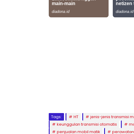
Tags:
HT
jenis-jenis transmisi m
keunggulan transmisi otomatis
mo
penjualan mobil matik
perawatan