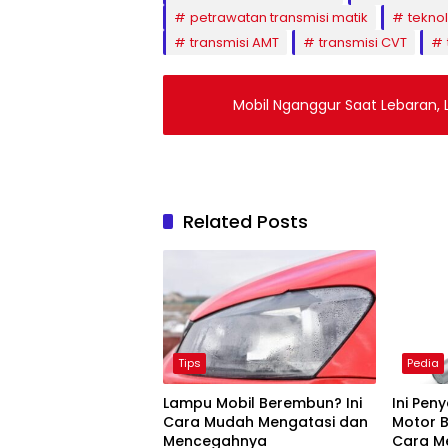
petrawatan transmisi matik
teknol
transmisi AMT
transmisi CVT
Mobil Nganggur Saat Lebaran, 
Related Posts
Tips
Pedia
Lampu Mobil Berembun? Ini
Ini Pen
Cara Mudah Mengatasi dan
Motor 
Mencegahnya
Cara M