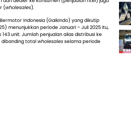
ari dealer ke konsumen (penjualan ritel) juga
r (
wholesales
).
ermotor Indonesia (Gaikindo) yang dikutip
25) menunjukkan periode Januari – Juli 2025 itu,
43 unit. Jumlah penjualan alias distribusi ke
 dibanding total
wholesales
selama periode