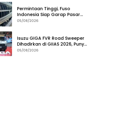
Permintaan Tinggi, Fuso
Indonesia Siap Garap Pasar
Truk Bekas
05/08/2026
Isuzu GIGA FVR Road Sweeper
Dihadirkan di GIIAS 2026, Punya
Seabrek Keunggulan
05/08/2026