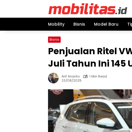
Skip
to
content
Mobility
Bisnis
Model Baru
Ti
Bisnis
Penjualan Ritel V
Juli Tahun Ini 145 
Arif Arianto
1 Min Read
23/08/2025