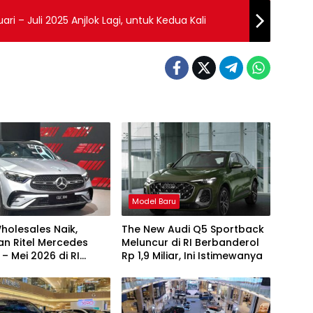
ari – Juli 2025 Anjlok Lagi, untuk Kedua Kali
Model Baru
holesales Naik,
The New Audi Q5 Sportback
an Ritel Mercedes
Meluncur di RI Berbanderol
 – Mei 2026 di RI
Rp 1,9 Miliar, Ini Istimewanya
28,9 Persen