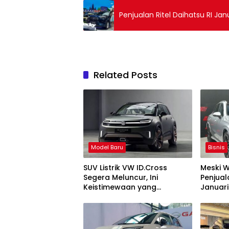
Penjualan Ritel Daihatsu RI Janu
Related Posts
Model Baru
Bisnis
SUV Listrik VW ID.Cross
Meski W
Segera Meluncur, Ini
Penjual
Keistimewaan yang
Januari
Ditawarkannya
Anjlok 