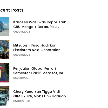
cent Posts
Karoseri Was-was Impor Truk
CBU Mengalir Deras, Picu
Persaingan Tak Sehat
06/08/2026
Mitsubishi Fuso Hadirkan
Ekosistem Next Generation
Zero Down Time di GIIAS 2026
06/08/2026
Penjualan Global Ferrari
Semester I 2026 Merosot, Ini
Penyebabnya
06/08/2026
Chery Kenalkan Tiggo V di
GIIAS 2026, Mobil Unik Paduan
SUV, MPV, dan Double Cabin
05/08/2026