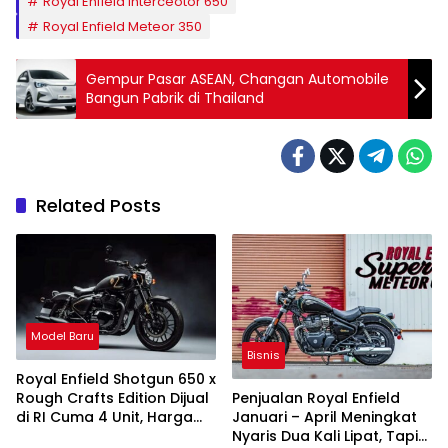
Royal Enfield Interceotor 650
Royal Enfield Meteor 350
Gempur Pasar ASEAN, Changan Automobile
Bangun Pabrik di Thailand
Related Posts
Model Baru
Bisnis
Royal Enfield Shotgun 650 x
Rough Crafts Edition Dijual
Penjualan Royal Enfield
di RI Cuma 4 Unit, Harga
Januari – April Meningkat
Rp329,1 juta
Nyaris Dua Kali Lipat, Tapi