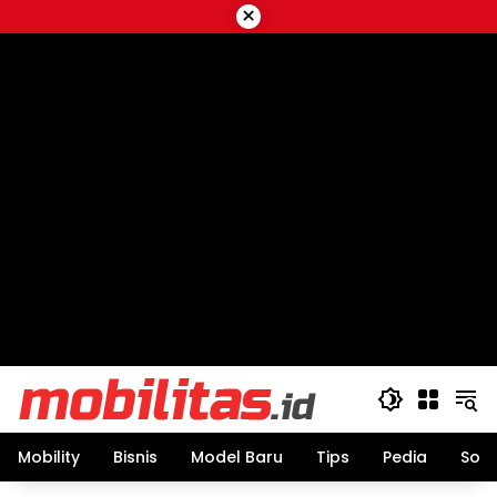
Skip
×
to
content
Mobility
Bisnis
Model Baru
Tips
Pedia
Sos