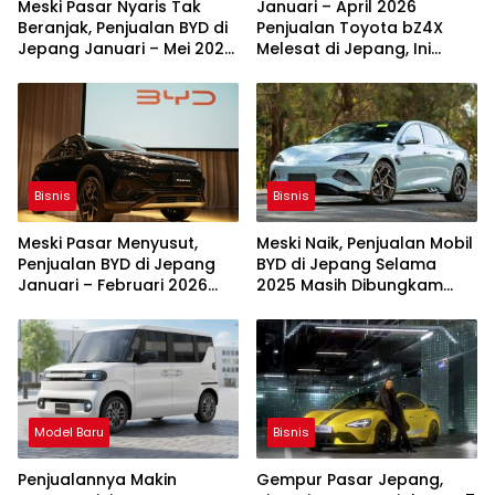
Meski Pasar Nyaris Tak
Januari – April 2026
Beranjak, Penjualan BYD di
Penjualan Toyota bZ4X
Jepang Januari – Mei 2026
Melesat di Jepang, Ini
Masih Melonjak
Pemicunya
Bisnis
Bisnis
Meski Pasar Menyusut,
Meski Naik, Penjualan Mobil
Penjualan BYD di Jepang
BYD di Jepang Selama
Januari – Februari 2026
2025 Masih Dibungkam
Masih Meroket
Tesla
Model Baru
Bisnis
Penjualannya Makin
Gempur Pasar Jepang,