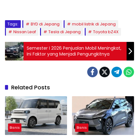
Tags:
BYD di Jepang
mobil listrik di Jepang
Nissan Leaf
Tesla di Jepang
Toyota bZ4X
Semester I 2026 Penjualan Mobil Meningkat,
Ini Faktor yang Menjadi Pengungkitnya
Related Posts
Bisnis
Bisnis