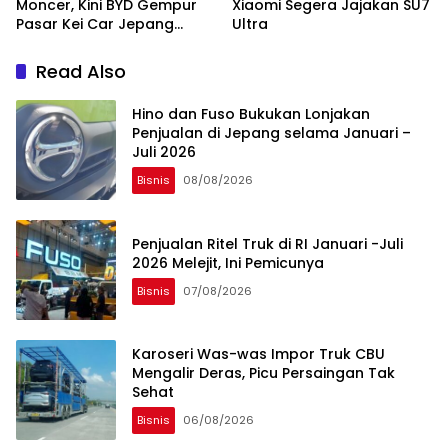
Moncer, Kini BYD Gempur
Xiaomi Segera Jajakan SU7
Pasar Kei Car Jepang
Ultra
dengan BYD Racco
Read Also
Hino dan Fuso Bukukan Lonjakan
Penjualan di Jepang selama Januari –
Juli 2026
Bisnis
08/08/2026
Penjualan Ritel Truk di RI Januari -Juli
2026 Melejit, Ini Pemicunya
Bisnis
07/08/2026
Karoseri Was-was Impor Truk CBU
Mengalir Deras, Picu Persaingan Tak
Sehat
Bisnis
06/08/2026