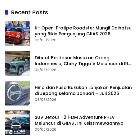
Recent Posts
K- Open, Protipe Roadster Mungil Daihatsu
yang Bikin Pengunjung GIIAS 2026
Penasaran
09/08/2026
Dibuat Berdasar Masukan Orang
Indomnesia, Chery Tiggo V Meluncur di RI
Kuartal IV Tahun Ini
09/08/2026
Hino dan Fuso Bukukan Lonjakan Penjualan
di Jepang selama Januari – Juli 2026
08/08/2026
SUV Jetour T2 i-DM Adventure PHEV
Meluncur di GIIAS , Ini Keistimewaannya
08/08/2026