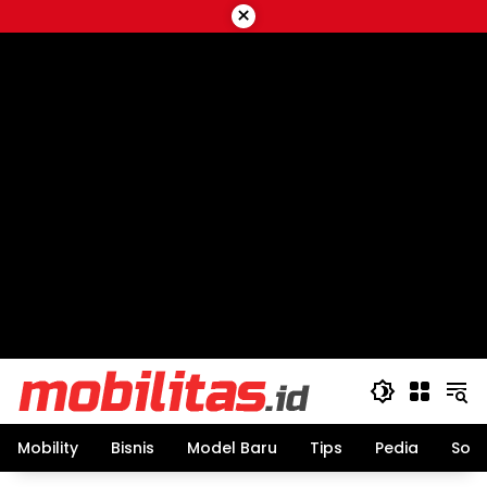
Skip
×
to
content
Mobility
Bisnis
Model Baru
Tips
Pedia
Sos