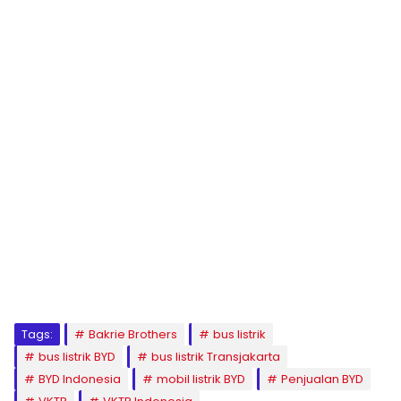
Tags:
Bakrie Brothers
bus listrik
bus listrik BYD
bus listrik Transjakarta
BYD Indonesia
mobil listrik BYD
Penjualan BYD