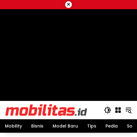
Skip
×
to
content
Mobility
Bisnis
Model Baru
Tips
Pedia
Sos