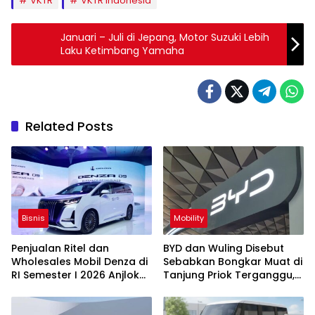
VKTR
VKTR Indonesia
Januari – Juli di Jepang, Motor Suzuki Lebih
Laku Ketimbang Yamaha
Related Posts
Bisnis
Mobility
Penjualan Ritel dan
BYD dan Wuling Disebut
Wholesales Mobil Denza di
Sebabkan Bongkar Muat di
RI Semester I 2026 Anjlok
Tanjung Priok Terganggu,
Segini
Kontainer Ngendon 2
Minggu Lebih