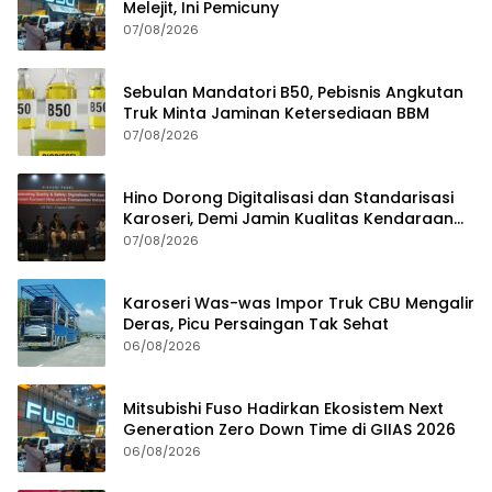
Melejit, Ini Pemicuny
07/08/2026
Sebulan Mandatori B50, Pebisnis Angkutan
Truk Minta Jaminan Ketersediaan BBM
07/08/2026
Hino Dorong Digitalisasi dan Standarisasi
Karoseri, Demi Jamin Kualitas Kendaraan
Pelanggan
07/08/2026
Karoseri Was-was Impor Truk CBU Mengalir
Deras, Picu Persaingan Tak Sehat
06/08/2026
Mitsubishi Fuso Hadirkan Ekosistem Next
Generation Zero Down Time di GIIAS 2026
06/08/2026