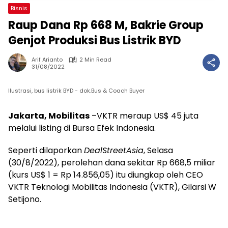
Bisnis
Raup Dana Rp 668 M, Bakrie Group
Genjot Produksi Bus Listrik BYD
Arif Arianto
2 Min Read
31/08/2022
Ilustrasi, bus listrik BYD - dok.Bus & Coach Buyer
Jakarta, Mobilitas
–VKTR meraup US$ 45 juta
melalui listing di Bursa Efek Indonesia.
Seperti dilaporkan
DealStreetAsia
, Selasa
(30/8/2022), perolehan dana sekitar Rp 668,5 miliar
(kurs US$ 1 = Rp 14.856,05) itu diungkap oleh CEO
VKTR Teknologi Mobilitas Indonesia (VKTR), Gilarsi W
Setijono.