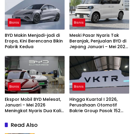
Bisnis
Bisnis
BYD Makin Menjadi-jadi di
Meski Pasar Nyaris Tak
Eropa, Kini Berencana Bikin
Beranjak, Penjualan BYD di
Pabrik Kedua
Jepang Januari – Mei 2026
Masih Melonjak
Bisnis
Bisnis
Ekspor Mobil BYD Melesat,
Hingga Kuartal I 2026,
Januari – Mei 2026
Perusahaan Otomotif
Meningkat Nyaris Dua Kali
Bakrie Group Pasok 152
Lipat
Bus Listrik ke TransJakarta
Read Also