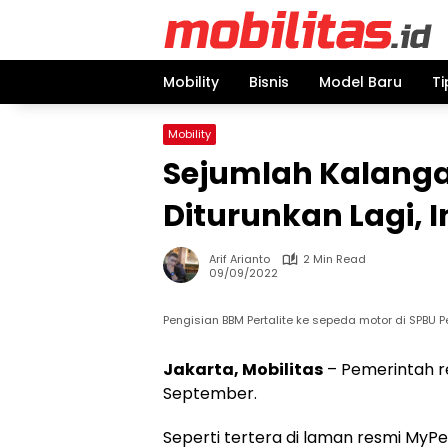
Skip
to
content
Mobility
Bisnis
Model Baru
Ti
Mobility
Sejumlah Kalanga
Diturunkan Lagi, 
Arif Arianto
2 Min Read
09/09/2022
Pengisian BBM Pertalite ke sepeda motor di SPBU 
Jakarta, Mobilitas
– Pemerintah r
September.
Seperti tertera di laman resmi MyPe