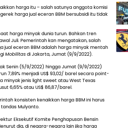
aikkan harga itu – salah satunya anggota komisi
gerek harga jual eceran BBM bersubsidi itu tidak
 saat harga minyak dunia turun. Bahkan tren
u awal Juli. Pemerintah kan mengatakan, salah
a jual eceran BBM adalah harga minyak mentah
ngi
Mobilitas
di Jakarta, Jumat (9/9/2022).
jak Senin (5/9/2022) hingga Jumat (9/9/2022)
un 7,89% menjadi US$ 93,02/ barel secara point-
a minyak jenis light sweet atau West Texas
sut 6,65% atau US$ 86,87/barel.
intah konsisten kenaikkan harga BBM ini harus
” tandas Mulyanto.
ektur Eksekutif Komite Penghapusan Bensin
nurut dia, di negara-negara lain jika harga