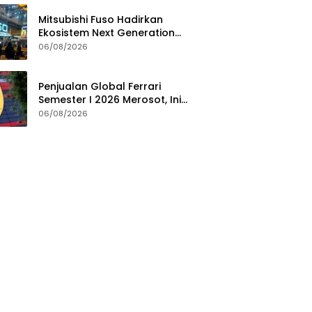
Mitsubishi Fuso Hadirkan
Ekosistem Next Generation
Zero Down Time di GIIAS 2026
06/08/2026
Penjualan Global Ferrari
Semester I 2026 Merosot, Ini
Penyebabnya
06/08/2026