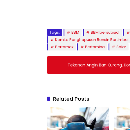
Tags:
BBM
BBM bersubsidi
Komite Penghapusan Bensin Bertimbal
Pertamax
Pertamina
Solar
Tekanan Angin Ban Kurang, Ko
Related Posts