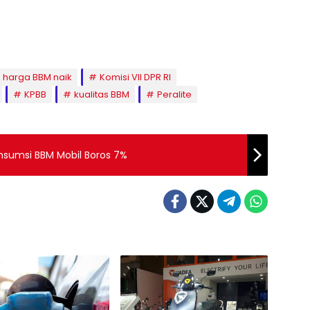
harga BBM naik
Komisi VII DPR RI
KPBB
kualitas BBM
Peralite
nsumsi BBM Mobil Boros 7%