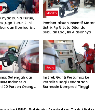
y
Mobility
inyak Dunia Turun,
Pemberlakuan Insentif Motor
x juga Turun ? Ini
Listrik Rp 5 Juta Ditunda
kar dan Komisaris
Sebulan Lagi, Ini Alasannya
Pertamina
y
Pedia
nia: Setengah dari
Ini Efek Ganti Pertamax ke
 BBM Indonesia
Pertalite Bagi Kendaraan
ti 20 Persen Orang
Bermesin Kompresi Tinggi
ndatori B50, Pebisnis Angkutan Truk Minta