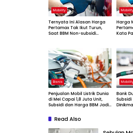
Mobility
Mobilit
Ternyata Ini Alasan Harga
Harga M
Pertamax Tak Ikut Turun,
Pertama
Saat BBM Non-subsidi
Kata Pa
Lainnya Susut
Utama 
Bisnis
Mobilit
Penjualan Mobil Listrik Dunia
Bank Du
di Mei Capai 1,8 Juta Unit,
Subsidi
Subsidi dan Harga BBM Jadi
Dinikma
Pemicunya
Kaya
Read Also
Sebulan Ma