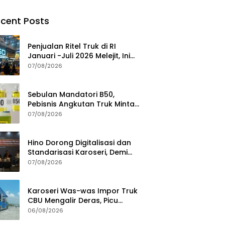
cent Posts
Penjualan Ritel Truk di RI
Januari -Juli 2026 Melejit, Ini
Pemicuny
07/08/2026
Sebulan Mandatori B50,
Pebisnis Angkutan Truk Minta
Jaminan Ketersediaan BBM
07/08/2026
Hino Dorong Digitalisasi dan
Standarisasi Karoseri, Demi
Jamin Kualitas Kendaraan
07/08/2026
Pelanggan
Karoseri Was-was Impor Truk
CBU Mengalir Deras, Picu
Persaingan Tak Sehat
06/08/2026