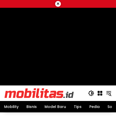
Skip
×
to
content
Mobility
Bisnis
Model Baru
Tips
Pedia
Sos