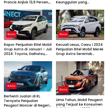
Prancis Anjlok 13,9 Persen,
Keunggulan yang
Urutan Kelima
Dijanjikan
Bisnis
Bisnis
Rapor Penjualan Ritel Mobil
Kecuali Lexus, Cawu I 2024
Grup Astra di Januari – Juli
Penjualan Ritel Mobil Merek
2024: Toyota, Daihatsu,
Grup Astra Serentak
Isuzu Lesu
Ambles
Bisnis
Bisnis
Berhenti Jualan di RI,
Lima Tahun, Mobil Peugeot
Ternyata Penjualan
yang Terjual ke Konsumen
Peugeot Moncer di Negeri