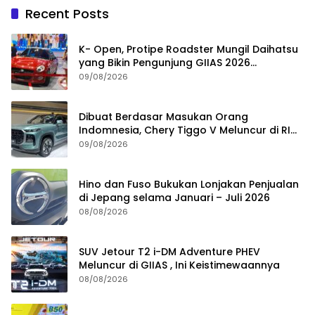
Recent Posts
K- Open, Protipe Roadster Mungil Daihatsu
yang Bikin Pengunjung GIIAS 2026
Penasaran
09/08/2026
Dibuat Berdasar Masukan Orang
Indomnesia, Chery Tiggo V Meluncur di RI
Kuartal IV Tahun Ini
09/08/2026
Hino dan Fuso Bukukan Lonjakan Penjualan
di Jepang selama Januari – Juli 2026
08/08/2026
SUV Jetour T2 i-DM Adventure PHEV
Meluncur di GIIAS , Ini Keistimewaannya
08/08/2026