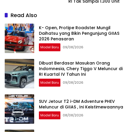
RI Tak Sampai 1.300 Unit
Sendiri
Read Also
K- Open, Protipe Roadster Mungil
Daihatsu yang Bikin Pengunjung GIIAS
2026 Penasaran
Model Baru
09/08/2026
Dibuat Berdasar Masukan Orang
Indomnesia, Chery Tiggo V Meluncur di
RI Kuartal IV Tahun Ini
Model Baru
09/08/2026
SUV Jetour T2 i-DM Adventure PHEV
Meluncur di GIIAS , Ini Keistimewaannya
Model Baru
08/08/2026