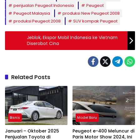
penjualan Peugeot Indonesia
Peugeot
Peugeot Malaysia
produksi New Peugeot 2008
produksi Peugeot 2008
SUV kompak Peugeot
Jeblok, Ekspor Mobil Indonesia ke Vietnam
Diserobot Cina
Related Posts
Bisnis
Model Baru
Januari – Oktober 2025
Peugeot e-400 Meluncur di
Penjualan Toyota di
Paris Motor Show 2024, Ini