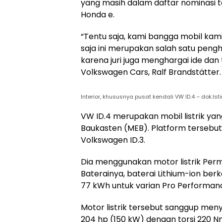
yang masih dalam daftar nominasi te
Honda e.
“Tentu saja, kami bangga mobil kami,
saja ini merupakan salah satu pengh
karena juri juga menghargai ide dan 
Volkswagen Cars, Ralf Brandstätter.
Interior, khususnya pusat kendali VW ID.4 – dok.Is
VW ID.4 merupakan mobil listrik y
Baukasten (MEB). Platform tersebut 
Volkswagen ID.3.
Dia menggunakan motor listrik Pe
Baterainya, baterai Lithium-ion ber
77 kWh untuk varian Pro Performance
Motor listrik tersebut sanggup me
204 hp (150 kW) dengan torsi 220 N