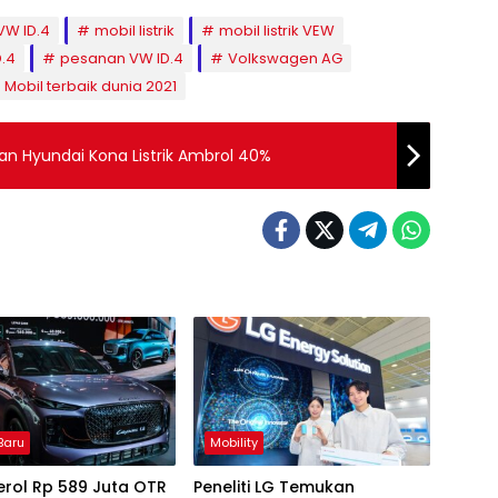
VW ID.4
mobil listrik
mobil listrik VEW
D.4
pesanan VW ID.4
Volkswagen AG
 Mobil terbaik dunia 2021
lan Hyundai Kona Listrik Ambrol 40%
Baru
Mobility
rol Rp 589 Juta OTR
Peneliti LG Temukan