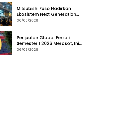
Mitsubishi Fuso Hadirkan
Ekosistem Next Generation
Zero Down Time di GIIAS 2026
06/08/2026
Penjualan Global Ferrari
Semester I 2026 Merosot, Ini
Penyebabnya
06/08/2026