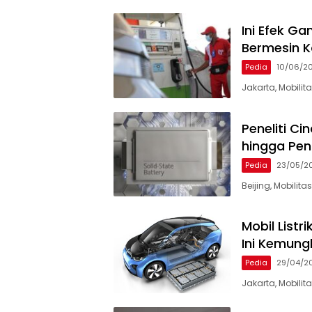
Ini Efek Ga
Bermesin K
Pedia
10/06/2
Jakarta, Mobilit
Peneliti Ci
hingga Pen
Pedia
23/05/2
Beijing, Mobilit
Mobil Listr
Ini Kemun
Pedia
29/04/2
Jakarta, Mobili