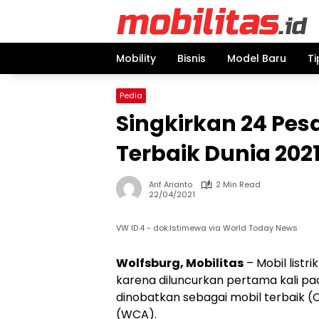
Skip
to
content
Mobility
Bisnis
Model Baru
Ti
Pedia
Singkirkan 24 Pesa
Terbaik Dunia 202
Arif Arianto
2 Min Read
22/04/2021
VW ID.4 - dok.Istimewa via World Today News
Wolfsburg, Mobilitas
– Mobil listr
karena diluncurkan pertama kali pada
dinobatkan sebagai mobil terbaik (
(WCA).