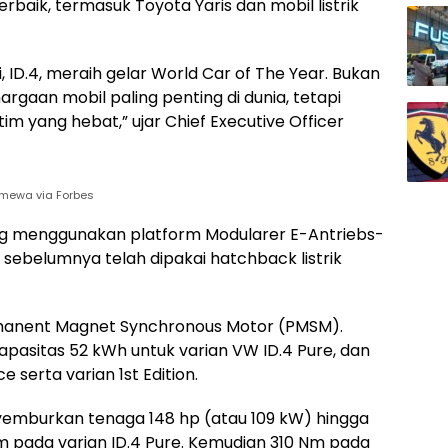
rbaik, termasuk Toyota Yaris dan mobil listrik
 ID.4, meraih gelar World Car of The Year. Bukan
argaan mobil paling penting di dunia, tetapi
tim yang hebat,” ujar Chief Executive Officer
timewa via Forbes
ang menggunakan platform Modularer E-Antriebs-
sebelumnya telah dipakai hatchback listrik
rmanent Magnet Synchronous Motor (PMSM).
kapasitas 52 kWh untuk varian VW ID.4 Pure, dan
 serta varian 1st Edition.
nyemburkan tenaga 148 hp (atau 109 kW) hingga
m pada varian ID.4 Pure. Kemudian 310 Nm pada