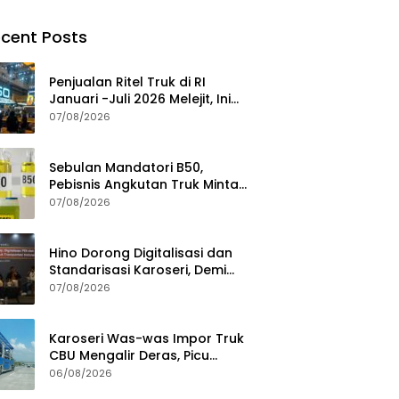
cent Posts
Penjualan Ritel Truk di RI
Januari -Juli 2026 Melejit, Ini
Pemicuny
07/08/2026
Sebulan Mandatori B50,
Pebisnis Angkutan Truk Minta
Jaminan Ketersediaan BBM
07/08/2026
Hino Dorong Digitalisasi dan
Standarisasi Karoseri, Demi
Jamin Kualitas Kendaraan
07/08/2026
Pelanggan
Karoseri Was-was Impor Truk
CBU Mengalir Deras, Picu
Persaingan Tak Sehat
06/08/2026