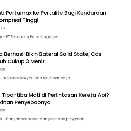
nti Pertamax ke Pertalite Bagi Kendaraan
ompresi Tinggi
026
as – PT Pertamina Patra Niaga per…
na Berhasil Bikin Baterai Solid State, Cas
uh Cukup 3 Menit
026
as – Republik Rakyat Cina terus berupaya…
ik Tiba-tiba Mati di Perlintasan Kereta Api?
gkinan Penyebabnya
026
tas – Banyak pendapat dan perkiraan penyebab…