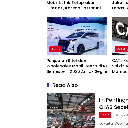
Mobil Listrik Tetap akan
Jakarta
Diminati, Karena Faktor Ini
Lepas L
Bisnis
Mobilit
Penjualan Ritel dan
CATL K
Wholesales Mobil Denza di RI
Solid St
Semester I 2026 Anjlok Segini
Mampu J
Cas
Read Also
Ini Pentin
GIIAS Sebel
Pedia
16/07/2
Jakarta, Mobili