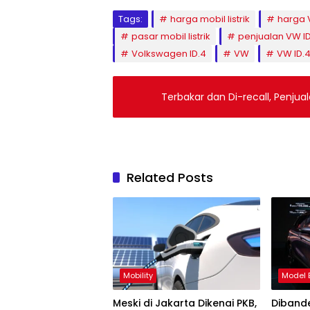
Tags:
harga mobil listrik
harga 
pasar mobil listrik
penjualan VW I
Volkswagen ID.4
VW
VW ID.4
Terbakar dan Di-recall, Penjua
Related Posts
Mobility
Model 
Meski di Jakarta Dikenai PKB,
Dibande