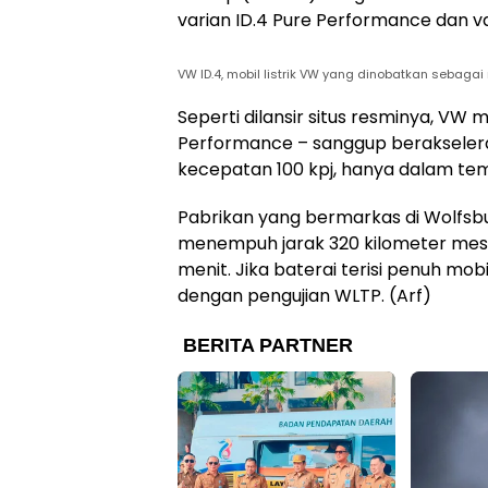
varian ID.4 Pure Performance dan v
VW ID.4, mobil listrik VW yang dinobatkan sebagai
Seperti dilansir situs resminya, VW m
Performance – sanggup berakseleras
kecepatan 100 kpj, hanya dalam tem
Pabrikan yang bermarkas di Wolfsb
menempuh jarak 320 kilometer mesk
menit. Jika baterai terisi penuh m
dengan pengujian WLTP. (Arf)