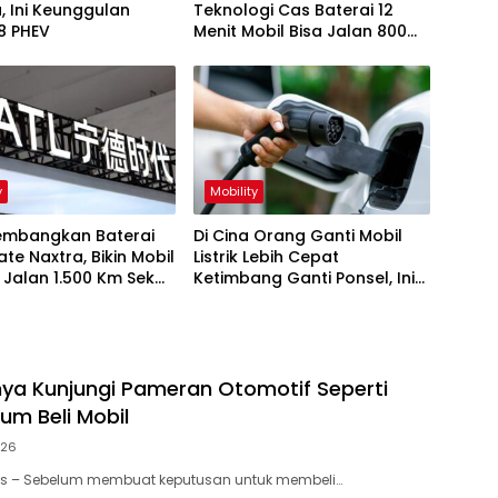
, Ini Keunggulan
Teknologi Cas Baterai 12
8 PHEV
Menit Mobil Bisa Jalan 800
Km
y
Mobility
embangkan Baterai
Di Cina Orang Ganti Mobil
ate Naxtra, Bikin Mobil
Listrik Lebih Cepat
alan 1.500 Km Sekali
Ketimbang Ganti Ponsel, Ini
Penyebabnya
gnya Kunjungi Pameran Otomotif Seperti
um Beli Mobil
026
tas – Sebelum membuat keputusan untuk membeli…