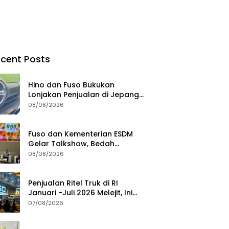
cent Posts
Hino dan Fuso Bukukan
Lonjakan Penjualan di Jepang
selama Januari – Juli 2026
08/08/2026
Fuso dan Kementerian ESDM
Gelar Talkshow, Bedah
Roadmap B50 hingga
08/08/2026
Dampaknya
Penjualan Ritel Truk di RI
Januari -Juli 2026 Melejit, Ini
Pemicunya
07/08/2026