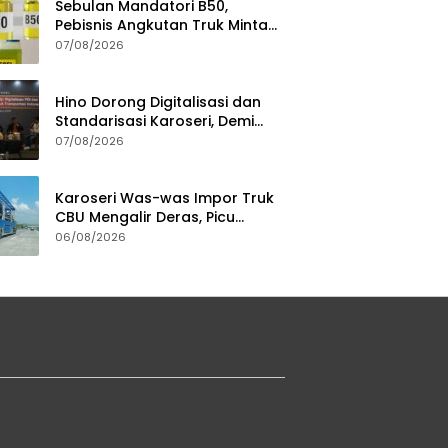
Sebulan Mandatori B50,
Pebisnis Angkutan Truk Minta
Jaminan Ketersediaan BBM
07/08/2026
Hino Dorong Digitalisasi dan
Standarisasi Karoseri, Demi
Jamin Kualitas Kendaraan
07/08/2026
Pelanggan
Karoseri Was-was Impor Truk
CBU Mengalir Deras, Picu
Persaingan Tak Sehat
06/08/2026