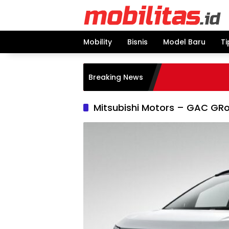
Skip
to
content
Mobility
Bisnis
Model Baru
Ti
Breaking News
Mitsubishi Motors – GAC GR