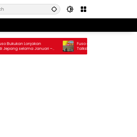
Bukukan Lonjakan
Fuso dan Kementerian ESDM Gelar
epang selama Januari –
Talkshow, Bedah Roadmap B50 hin
Dampaknya