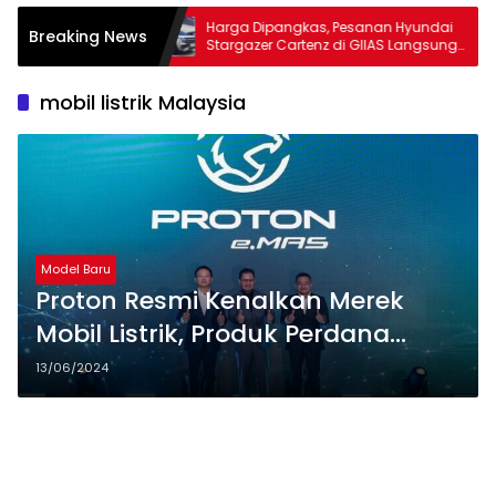
rsemi, Sasis
Harga Dipangkas, Pesanan Hyundai
Breaking News
iminati Segmen
Stargazer Cartenz di GIIAS Langsung
Ngegas
mobil listrik Malaysia
Model Baru
Proton Resmi Kenalkan Merek
Mobil Listrik, Produk Perdana
Meluncur Tahun 2025
13/06/2024