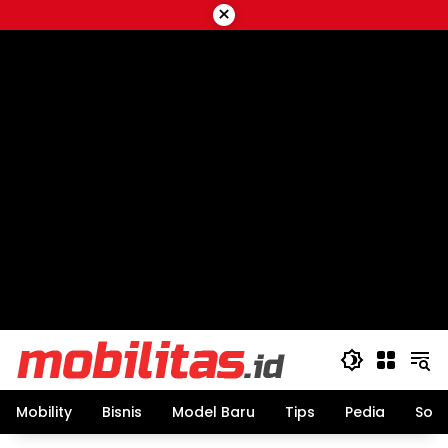
Skip
×
to
content
Mobility
Bisnis
Model Baru
Tips
Pedia
Sos