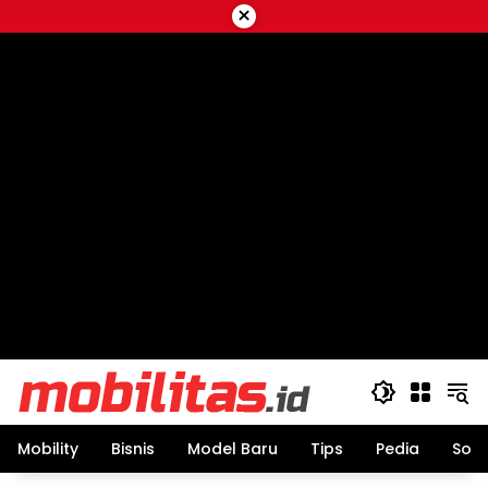
Skip
×
to
content
Mobility
Bisnis
Model Baru
Tips
Pedia
Sos