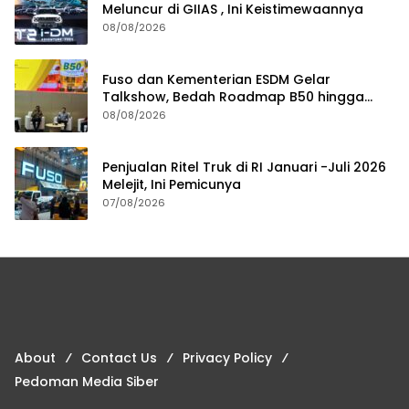
Meluncur di GIIAS , Ini Keistimewaannya
08/08/2026
Fuso dan Kementerian ESDM Gelar
Talkshow, Bedah Roadmap B50 hingga
Dampaknya
08/08/2026
Penjualan Ritel Truk di RI Januari -Juli 2026
Melejit, Ini Pemicunya
07/08/2026
About
Contact Us
Privacy Policy
Pedoman Media Siber