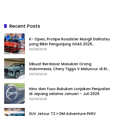
Recent Posts
K- Open, Protipe Roadster Mungil Daihatsu
yang Bikin Pengunjung GIIAS 2026
Penasaran
09/08/2026
Dibuat Berdasar Masukan Orang
Indomnesia, Chery Tiggo V Meluncur di RI
Kuartal IV Tahun Ini
09/08/2026
Hino dan Fuso Bukukan Lonjakan Penjualan
di Jepang selama Januari – Juli 2026
08/08/2026
SUV Jetour T2 i-DM Adventure PHEV