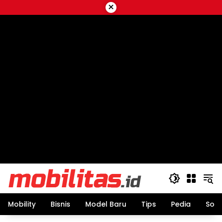
Skip
×
to
content
Mobility
Bisnis
Model Baru
Tips
Pedia
Sos