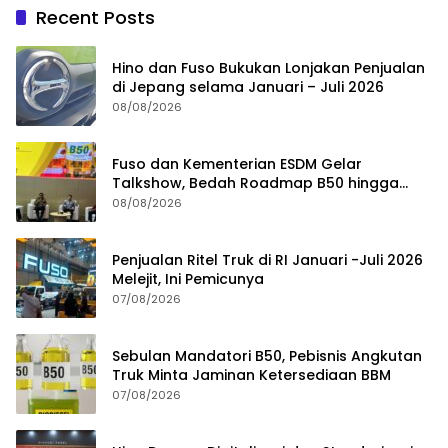
Recent Posts
Hino dan Fuso Bukukan Lonjakan Penjualan
di Jepang selama Januari – Juli 2026
08/08/2026
Fuso dan Kementerian ESDM Gelar
Talkshow, Bedah Roadmap B50 hingga
Dampaknya
08/08/2026
Penjualan Ritel Truk di RI Januari -Juli 2026
Melejit, Ini Pemicunya
07/08/2026
Sebulan Mandatori B50, Pebisnis Angkutan
Truk Minta Jaminan Ketersediaan BBM
07/08/2026