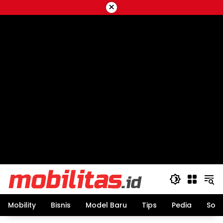
Skip
×
to
content
Mobility
Bisnis
Model Baru
Tips
Pedia
Sos