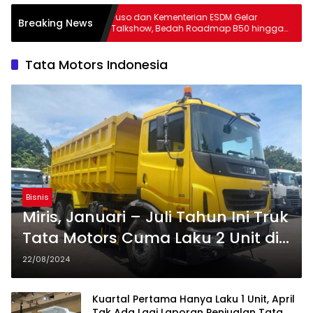
n
Fuso dan Kementerian ESDM Gelar
Breaking News
nuari –
Talkshow, Bedah Roadmap B50 hingga
Dampaknya
Tata Motors Indonesia
Bisnis
Miris, Januari – Juli Tahun Ini Truk
Tata Motors Cuma Laku 2 Unit di
RI
22/08/2024
Kuartal Pertama Hanya Laku 1 Unit, April
Tak Ada Lagi Laporan Penjualan Tata