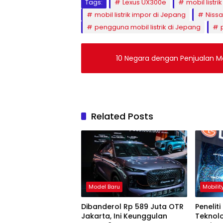
Tags:
Lexus UX300e
mobil listrik
mobil listrik impor di Jepang
Nissa
pengguna mobil listrik di Jepang
10 Negara dengan Penjualan Mo
Related Posts
Model Baru
Mobilit
Dibanderol Rp 589 Juta OTR
Penelit
Jakarta, Ini Keunggulan
Teknolo