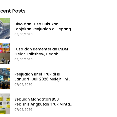
cent Posts
Hino dan Fuso Bukukan
Lonjakan Penjualan di Jepang
selama Januari – Juli 2026
08/08/2026
Fuso dan Kementerian ESDM
Gelar Talkshow, Bedah
Roadmap B50 hingga
08/08/2026
Dampaknya
Penjualan Ritel Truk di RI
Januari -Juli 2026 Melejit, Ini
Pemicunya
07/08/2026
Sebulan Mandatori B50,
Pebisnis Angkutan Truk Minta
Jaminan Ketersediaan BBM
07/08/2026