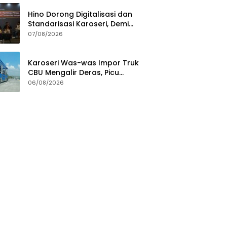
Hino Dorong Digitalisasi dan
Standarisasi Karoseri, Demi
Jamin Kualitas Kendaraan
07/08/2026
Pelanggan
Karoseri Was-was Impor Truk
CBU Mengalir Deras, Picu
Persaingan Tak Sehat
06/08/2026