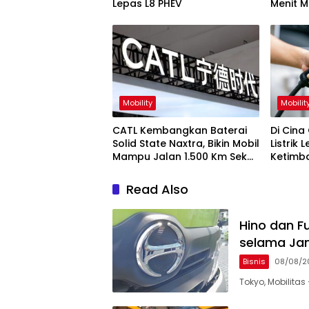
Lepas L8 PHEV
Menit M
Km
Mobility
Mobilit
CATL Kembangkan Baterai
Di Cina
Solid State Naxtra, Bikin Mobil
Listrik 
Mampu Jalan 1.500 Km Sekali
Ketimba
Cas
Penyeb
Read Also
Hino dan F
selama Jan
Bisnis
08/08/2
Tokyo, Mobilitas