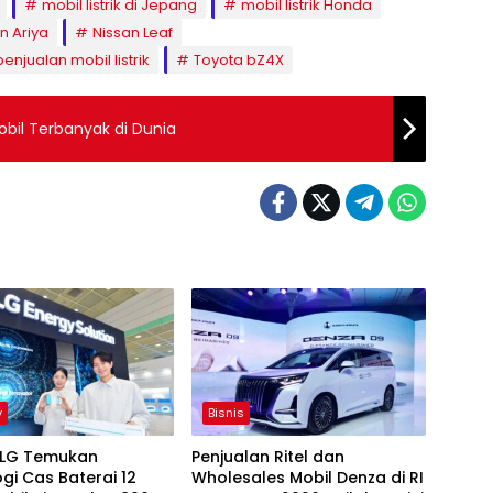
mobil listrik di Jepang
mobil listrik Honda
n Ariya
Nissan Leaf
penjualan mobil listrik
Toyota bZ4X
bil Terbanyak di Dunia
y
Bisnis
i LG Temukan
Penjualan Ritel dan
gi Cas Baterai 12
Wholesales Mobil Denza di RI