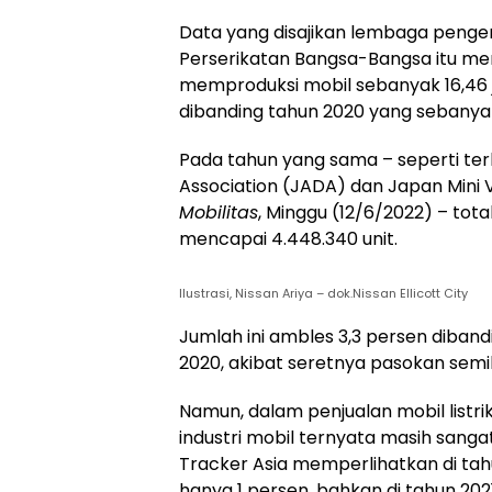
Data yang disajikan lembaga penge
Perserikatan Bangsa-Bangsa itu me
memproduksi mobil sebanyak 16,46 jut
dibanding tahun 2020 yang sebanyak 1
Pada tahun yang sama – seperti ter
Association (JADA) dan Japan Mini V
Mobilitas
, Minggu (12/6/2022) – tota
mencapai 4.448.340 unit.
Ilustrasi, Nissan Ariya – dok.Nissan Ellicott City
Jumlah ini ambles 3,3 persen diban
2020, akibat seretnya pasokan sem
Namun, dalam penjualan mobil listri
industri mobil ternyata masih sangat
Tracker Asia memperlihatkan di tah
hanya 1 persen, bahkan di tahun 2021 