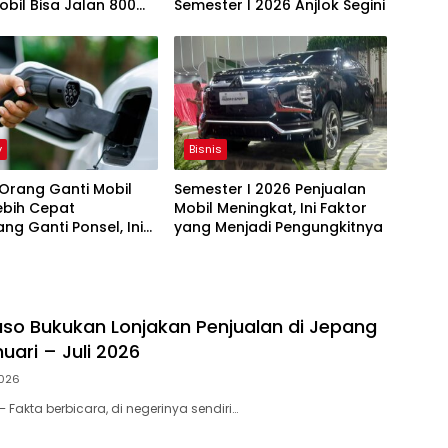
obil Bisa Jalan 800
Semester I 2026 Anjlok Segini
y
Bisnis
 Orang Ganti Mobil
Semester I 2026 Penjualan
Lebih Cepat
Mobil Meningkat, Ini Faktor
ng Ganti Ponsel, Ini
yang Menjadi Pengungkitnya
abnya
uso Bukukan Lonjakan Penjualan di Jepang
uari – Juli 2026
026
 – Fakta berbicara, di negerinya sendiri…