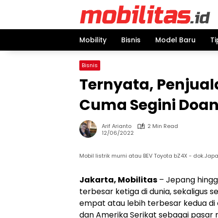
Skip
to
content
Mobility
Bisnis
Model Baru
Ti
Bisnis
Ternyata, Penjuala
Cuma Segini Doa
Arif Arianto
2 Min Read
12/06/2022
Mobil listrik murni atau BEV Toyota bZ4X - dok.Jap
Jakarta, Mobilitas
– Jepang hingga
terbesar ketiga di dunia, sekaligu
empat atau lebih terbesar kedua di 
dan Amerika Serikat sebagai pasar m