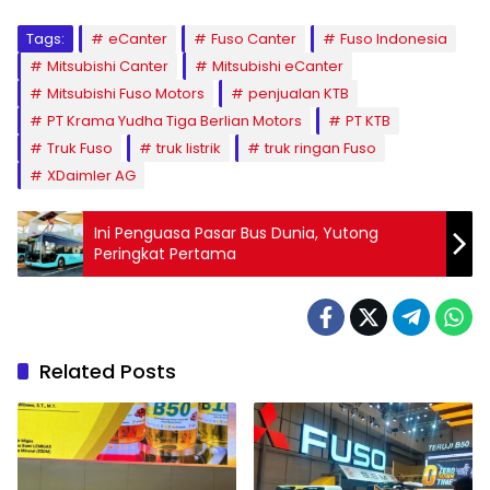
Tags:
eCanter
Fuso Canter
Fuso Indonesia
Mitsubishi Canter
Mitsubishi eCanter
Mitsubishi Fuso Motors
penjualan KTB
PT Krama Yudha Tiga Berlian Motors
PT KTB
Truk Fuso
truk listrik
truk ringan Fuso
XDaimler AG
Ini Penguasa Pasar Bus Dunia, Yutong
Peringkat Pertama
Related Posts