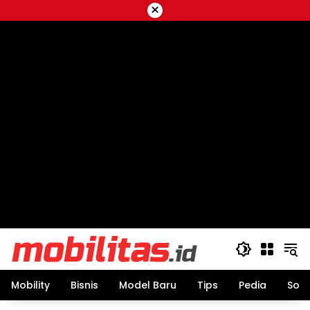
Skip
×
to
content
Mobility
Bisnis
Model Baru
Tips
Pedia
Sos