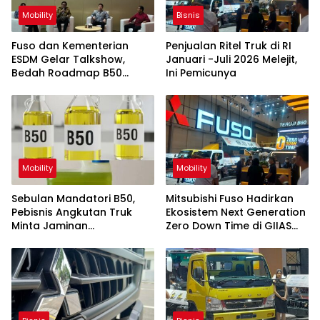
Mobility
Bisnis
Fuso dan Kementerian
Penjualan Ritel Truk di RI
ESDM Gelar Talkshow,
Januari -Juli 2026 Melejit,
Bedah Roadmap B50
Ini Pemicunya
hingga Dampaknya
Mobility
Mobility
Sebulan Mandatori B50,
Mitsubishi Fuso Hadirkan
Pebisnis Angkutan Truk
Ekosistem Next Generation
Minta Jaminan
Zero Down Time di GIIAS
Ketersediaan BBM
2026