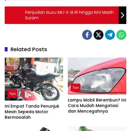
Penjualan Isuzu MU-X di RI hingga Kini Masih
Suram
Related Posts
Tips
Tips
Lampu Mobil Berembun? Ini
Cara Mudah Mengatasi
Ini Empat Tanda Penunjuk
dan Mencegahnya
Mesin Sepeda Motor
Bermasalah