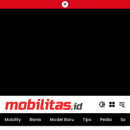
Skip
×
to
content
Mobility
Bisnis
Model Baru
Tips
Pedia
Sos