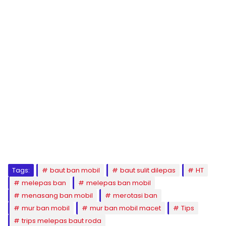
Tags:
baut ban mobil
baut sulit dilepas
HT
melepas ban
melepas ban mobil
menasang ban mobil
merotasi ban
mur ban mobil
mur ban mobil macet
Tips
trips melepas baut roda