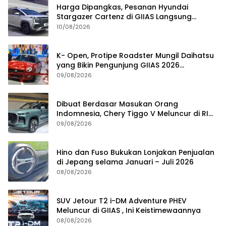
Harga Dipangkas, Pesanan Hyundai
Stargazer Cartenz di GIIAS Langsung
Ngegas
10/08/2026
K- Open, Protipe Roadster Mungil Daihatsu
yang Bikin Pengunjung GIIAS 2026
Penasaran
09/08/2026
Dibuat Berdasar Masukan Orang
Indomnesia, Chery Tiggo V Meluncur di RI
Kuartal IV Tahun Ini
09/08/2026
Hino dan Fuso Bukukan Lonjakan Penjualan
di Jepang selama Januari – Juli 2026
08/08/2026
SUV Jetour T2 i-DM Adventure PHEV
Meluncur di GIIAS , Ini Keistimewaannya
08/08/2026