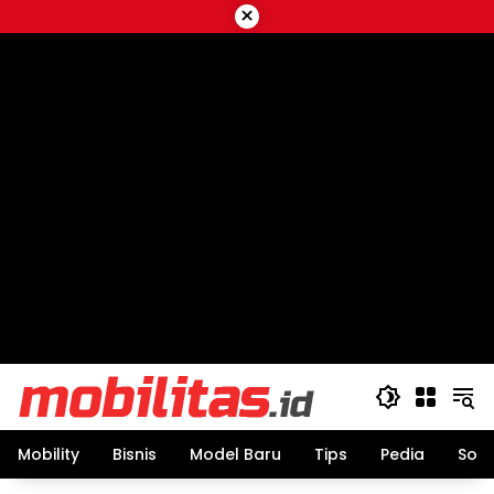
Skip
×
to
content
Mobility
Bisnis
Model Baru
Tips
Pedia
Sos