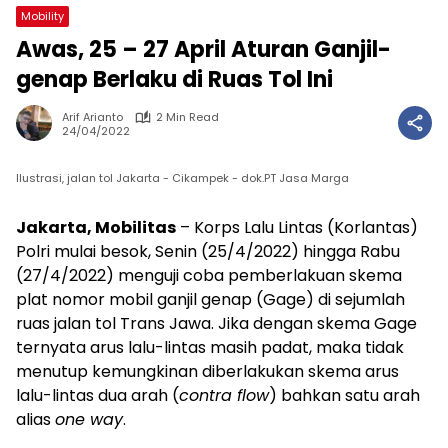
Mobility
Awas, 25 – 27 April Aturan Ganjil-
genap Berlaku di Ruas Tol Ini
Arif Arianto
2 Min Read
24/04/2022
Ilustrasi, jalan tol Jakarta - Cikampek - dok.PT Jasa Marga
Jakarta, Mobilitas
– Korps Lalu Lintas (Korlantas)
Polri mulai besok, Senin (25/4/2022) hingga Rabu
(27/4/2022) menguji coba pemberlakuan skema
plat nomor mobil ganjil genap (Gage) di sejumlah
ruas jalan tol Trans Jawa. Jika dengan skema Gage
ternyata arus lalu-lintas masih padat, maka tidak
menutup kemungkinan diberlakukan skema arus
lalu-lintas dua arah (
contra flow
) bahkan satu arah
alias
one way
.