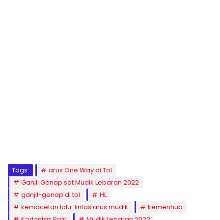
Tags:
arus One Way di Tol
Ganjil Genap sat Mudik Lebaran 2022
ganjil-genap di tol
HL
kemacetan lalu-lintas arus mudik
kemenhub
Korlantas Polri
Mudik Lebaran 2022