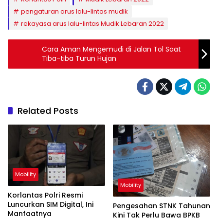
pengaturan arus lalu-lintas mudik
rekayasa arus lalu-lintas Mudik Lebaran 2022
Cara Aman Mengemudi di Jalan Tol Saat
Tiba-tiba Turun Hujan
Related Posts
Mobility
Mobility
Korlantas Polri Resmi
Luncurkan SIM Digital, Ini
Pengesahan STNK Tahunan
Manfaatnya
Kini Tak Perlu Bawa BPKB