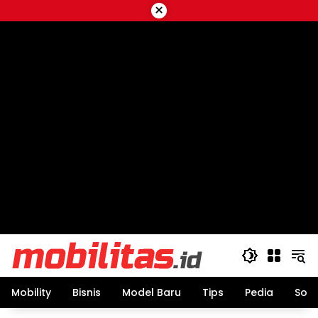
Skip
×
to
content
Mobility
Bisnis
Model Baru
Tips
Pedia
Sos