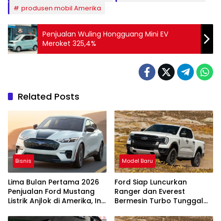
produsen mobil Amerika
Penjualan Wuling Hongguang Mini EV
Meroket 325,4%
Related Posts
Bisnis
Model Baru
Lima Bulan Pertama 2026
Ford Siap Luncurkan
Penjualan Ford Mustang
Ranger dan Everest
Listrik Anjlok di Amerika, Ini
Bermesin Turbo Tunggal
Penyebabnya
2.0L Generasi Baru