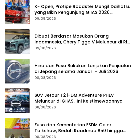
K- Open, Protipe Roadster Mungil Daihatsu
yang Bikin Pengunjung GIIAS 2026
Penasaran
09/08/2026
Dibuat Berdasar Masukan Orang
Indomnesia, Chery Tiggo V Meluncur di RI
Kuartal IV Tahun Ini
09/08/2026
Hino dan Fuso Bukukan Lonjakan Penjualan
di Jepang selama Januari – Juli 2026
08/08/2026
SUV Jetour T2 i-DM Adventure PHEV
Meluncur di GIIAS , Ini Keistimewaannya
08/08/2026
Fuso dan Kementerian ESDM Gelar
Talkshow, Bedah Roadmap B50 hingga
Dampaknya
08/08/2026