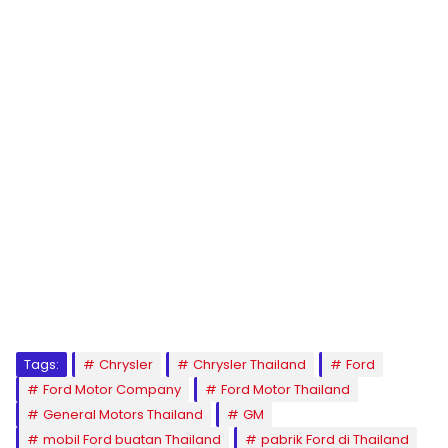
Tags:
Chrysler
Chrysler Thailand
Ford
Ford Motor Company
Ford Motor Thailand
General Motors Thailand
GM
mobil Ford buatan Thailand
pabrik Ford di Thailand