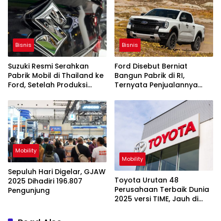
Bisnis
Bisnis
Suzuki Resmi Serahkan
Ford Disebut Berniat
Pabrik Mobil di Thailand ke
Bangun Pabrik di RI,
Ford, Setelah Produksi
Ternyata Penjualannya
Babak Belur
Segini Saat Ini
Mobility
Mobility
Sepuluh Hari Digelar, GJAW
Toyota Urutan 48
2025 Dihadiri 196.807
Perusahaan Terbaik Dunia
Pengunjung
2025 versi TIME, Jauh di
Bawah VW