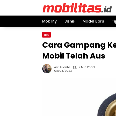
Skip
to
content
Mobility
Bisnis
Model Baru
Ti
Tips
Cara Gampang Ken
Mobil Telah Aus
Arif Arianto
2 Min Read
08/03/2023