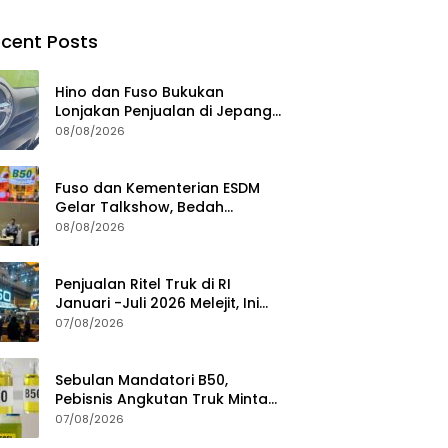
cent Posts
Hino dan Fuso Bukukan
Lonjakan Penjualan di Jepang
selama Januari – Juli 2026
08/08/2026
Fuso dan Kementerian ESDM
Gelar Talkshow, Bedah
Roadmap B50 hingga
08/08/2026
Dampaknya
Penjualan Ritel Truk di RI
Januari -Juli 2026 Melejit, Ini
Pemicunya
07/08/2026
Sebulan Mandatori B50,
Pebisnis Angkutan Truk Minta
Jaminan Ketersediaan BBM
07/08/2026