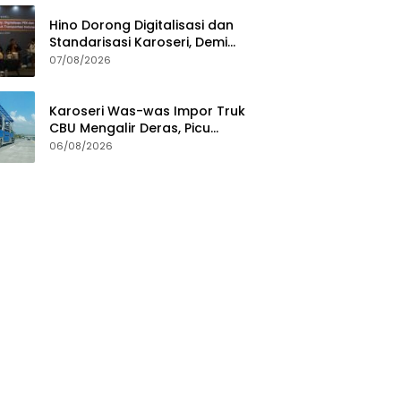
Hino Dorong Digitalisasi dan
Standarisasi Karoseri, Demi
Jamin Kualitas Kendaraan
07/08/2026
Pelanggan
Karoseri Was-was Impor Truk
CBU Mengalir Deras, Picu
Persaingan Tak Sehat
06/08/2026