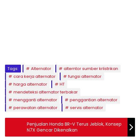
Tags:
Alternator
alterntor sumber krlistrikan
cara kerja alternator
fungsi alternator
harga alternator
HT
mendeteksi alternator terbakar
mengganti alternator
penggantian alternator
perawatan alternator
servis alternator
Penjualan Honda BR-V Terus Jeblok, Konsep
N7X Gencar Dikenalkan