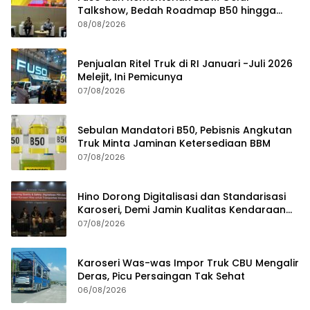
Talkshow, Bedah Roadmap B50 hingga
Dampaknya
08/08/2026
Penjualan Ritel Truk di RI Januari -Juli 2026
Melejit, Ini Pemicunya
07/08/2026
Sebulan Mandatori B50, Pebisnis Angkutan
Truk Minta Jaminan Ketersediaan BBM
07/08/2026
Hino Dorong Digitalisasi dan Standarisasi
Karoseri, Demi Jamin Kualitas Kendaraan
Pelanggan
07/08/2026
Karoseri Was-was Impor Truk CBU Mengalir
Deras, Picu Persaingan Tak Sehat
06/08/2026