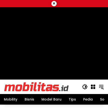
Skip
×
to
content
Mobility
Bisnis
Model Baru
Tips
Pedia
Sos