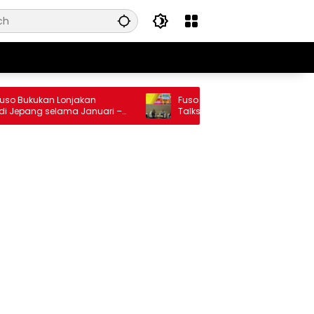
ukukan Lonjakan
Fuso dan Kementerian ESDM Gelar
pang selama Januari –
Talkshow, Bedah Roadmap B50 hin
Dampaknya