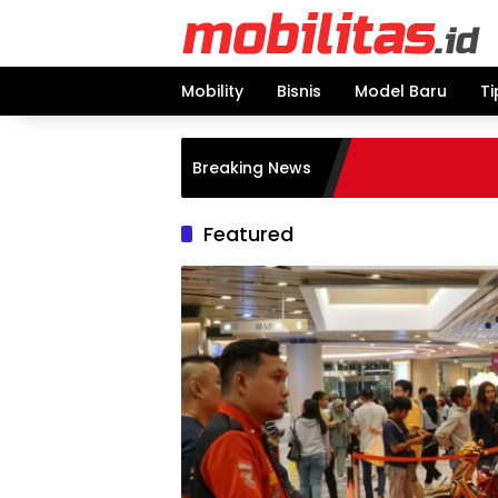
Skip
to
content
Mobility
Bisnis
Model Baru
Ti
Breaking News
Featured