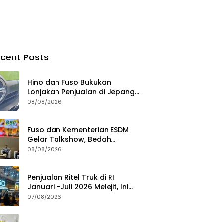
cent Posts
Hino dan Fuso Bukukan
Lonjakan Penjualan di Jepang
selama Januari – Juli 2026
08/08/2026
Fuso dan Kementerian ESDM
Gelar Talkshow, Bedah
Roadmap B50 hingga
08/08/2026
Dampaknya
Penjualan Ritel Truk di RI
Januari -Juli 2026 Melejit, Ini
Pemicunya
07/08/2026