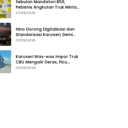
Sebulan Mandatori B50,
Pebisnis Angkutan Truk Minta
Jaminan Ketersediaan BBM
07/08/2026
Hino Dorong Digitalisasi dan
Standarisasi Karoseri, Demi
Jamin Kualitas Kendaraan
07/08/2026
Pelanggan
Karoseri Was-was Impor Truk
CBU Mengalir Deras, Picu
Persaingan Tak Sehat
06/08/2026