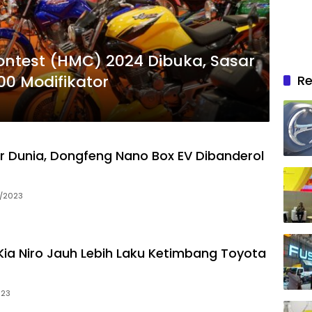
ntest (HMC) 2024 Dibuka, Sasar
00 Modifikator
Re
r Dunia, Dongfeng Nano Box EV Dibanderol
1/2023
 Kia Niro Jauh Lebih Laku Ketimbang Toyota
023