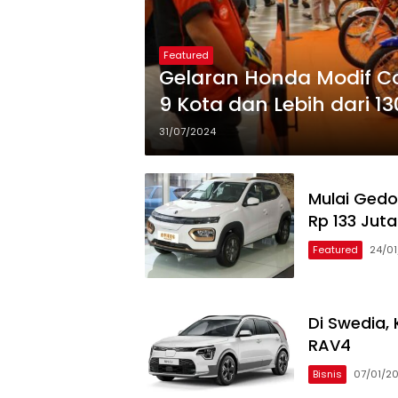
Featured
Gelaran Honda Modif Co
9 Kota dan Lebih dari 13
31/07/2024
Mulai Gedo
Rp 133 Juta
Featured
24/0
Di Swedia,
RAV4
Bisnis
07/01/2