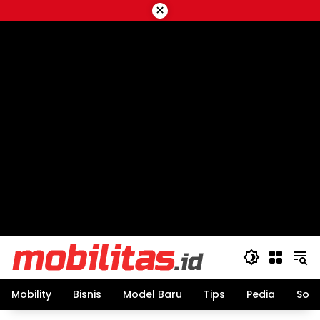
Skip
×
to
content
Mobility
Bisnis
Model Baru
Tips
Pedia
Sos