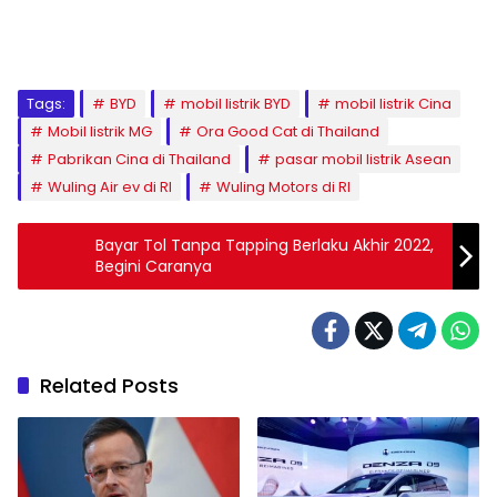
Tags:
BYD
mobil listrik BYD
mobil listrik Cina
Mobil listrik MG
Ora Good Cat di Thailand
Pabrikan Cina di Thailand
pasar mobil listrik Asean
Wuling Air ev di RI
Wuling Motors di RI
Bayar Tol Tanpa Tapping Berlaku Akhir 2022,
Begini Caranya
Related Posts