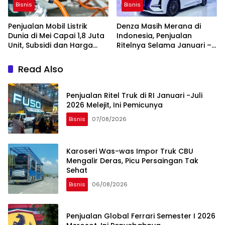
Bisnis
Bisnis
Penjualan Mobil Listrik
Denza Masih Merana di
Dunia di Mei Capai 1,8 Juta
Indonesia, Penjualan
Unit, Subsidi dan Harga
Ritelnya Selama Januari –
BBM Jadi Pemicunya
Mei 2026 Anjlok 57,4 Persen
Read Also
Penjualan Ritel Truk di RI Januari -Juli
2026 Melejit, Ini Pemicunya
Bisnis
07/08/2026
Karoseri Was-was Impor Truk CBU
Mengalir Deras, Picu Persaingan Tak
Sehat
Bisnis
06/08/2026
Penjualan Global Ferrari Semester I 2026