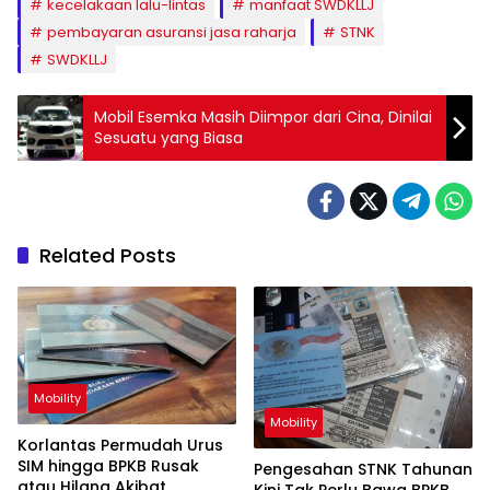
kecelakaan lalu-lintas
manfaat SWDKLLJ
pembayaran asuransi jasa raharja
STNK
SWDKLLJ
Mobil Esemka Masih Diimpor dari Cina, Dinilai
Sesuatu yang Biasa
Related Posts
Mobility
Mobility
Korlantas Permudah Urus
SIM hingga BPKB Rusak
Pengesahan STNK Tahunan
atau Hilang Akibat
Kini Tak Perlu Bawa BPKB