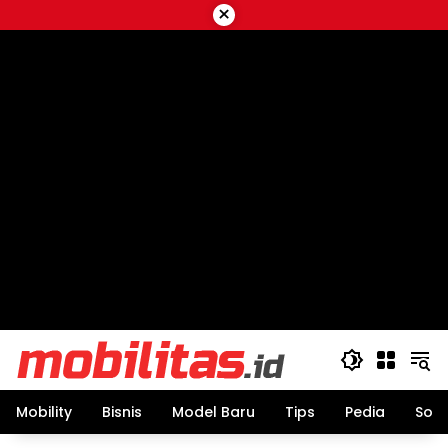
Skip
×
to
content
Mobility
Bisnis
Model Baru
Tips
Pedia
Sos