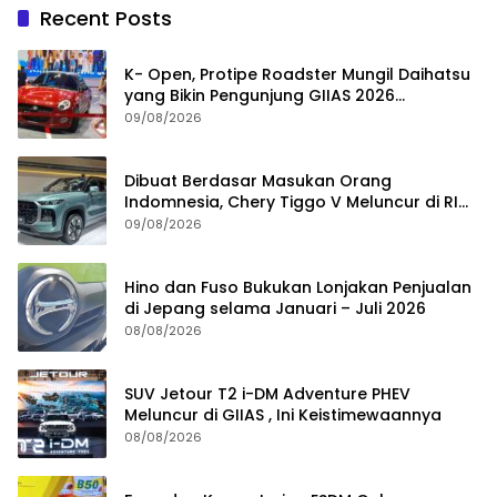
Recent Posts
K- Open, Protipe Roadster Mungil Daihatsu
yang Bikin Pengunjung GIIAS 2026
Penasaran
09/08/2026
Dibuat Berdasar Masukan Orang
Indomnesia, Chery Tiggo V Meluncur di RI
Kuartal IV Tahun Ini
09/08/2026
Hino dan Fuso Bukukan Lonjakan Penjualan
di Jepang selama Januari – Juli 2026
08/08/2026
SUV Jetour T2 i-DM Adventure PHEV
Meluncur di GIIAS , Ini Keistimewaannya
08/08/2026