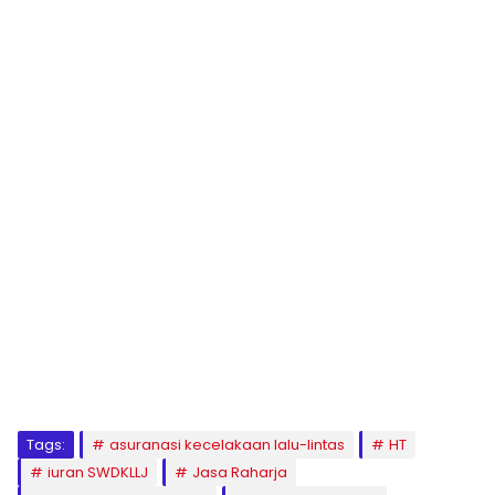
Tags:
asuranasi kecelakaan lalu-lintas
HT
iuran SWDKLLJ
Jasa Raharja