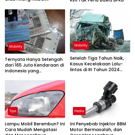
Bencana Sumatera
Mobility
Mobility
Setelah Tiga Tahun Naik,
Ternyata Hanya Setengah
Kasus Kecelakaan Lalu-
dari 165 Juta Kendaraan di
lintas di RI Tahun 2024
Indonesia yang
Turun 3,2 Persen
Memperpanjang STNK
Tips
Pedia
Lampu Mobil Berembun? Ini
Ini Penyebab Injektor BBM
Cara Mudah Mengatasi
Motor Bermasalah, dan