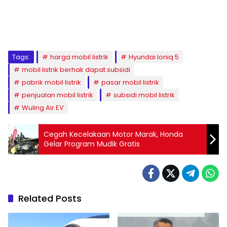
Tags:
harga mobil listrik
Hyundai Ioniq 5
mobil listrik berhak dapat subsidi
pabrik mobil listrik
pasar mobil listrik
penjualan mobil listrik
subsidi mobil listrik
Wuling Air EV
Cegah Kecelakaan Motor Marak, Honda
Gelar Program Mudik Gratis
Related Posts