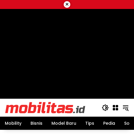
Skip
×
to
content
Mobility
Bisnis
Model Baru
Tips
Pedia
Sos