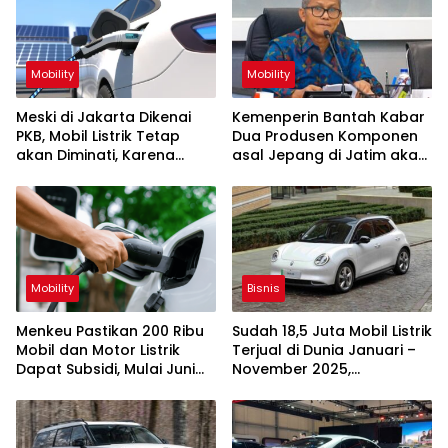
Mobility
Mobility
Meski di Jakarta Dikenai
Kemenperin Bantah Kabar
PKB, Mobil Listrik Tetap
Dua Produsen Komponen
akan Diminati, Karena
asal Jepang di Jatim akan
Faktor Ini
Relokasi ke Vietnam
Mobility
Bisnis
Menkeu Pastikan 200 Ribu
Sudah 18,5 Juta Mobil Listrik
Mobil dan Motor Listrik
Terjual di Dunia Januari –
Dapat Subsidi, Mulai Juni
November 2025,
Tahun Ini
Terbanyak di Cina