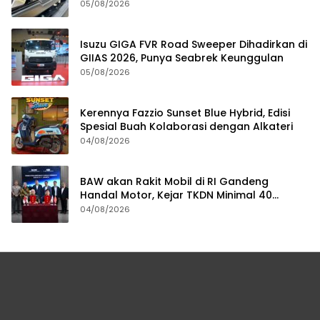
05/08/2026
Isuzu GIGA FVR Road Sweeper Dihadirkan di
GIIAS 2026, Punya Seabrek Keunggulan
05/08/2026
Kerennya Fazzio Sunset Blue Hybrid, Edisi
Spesial Buah Kolaborasi dengan Alkateri
04/08/2026
BAW akan Rakit Mobil di RI Gandeng
Handal Motor, Kejar TKDN Minimal 40
Persen
04/08/2026