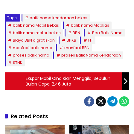
Tags:
balik nama kendaraan bekas
balik nama Mobil Bekas
balik nama Mobkas
balik nama motor bekas
BBN
Bea Balik Nama
BIaya BBN digratiskan
BPKB
HT
manfaat balik nama
manfaat BBN
proses balik nama
proses Balik Nama Kendaraan
STNK
Ekspor Mobil Cina Kian Menggila, Sepuluh
Bulan Capai 2,46 Juta
Related Posts