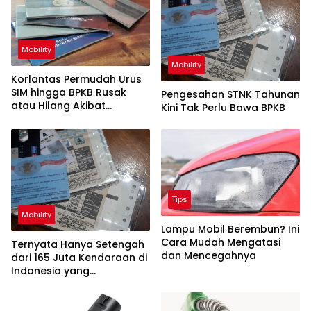
Mobility
Mobility
Korlantas Permudah Urus
SIM hingga BPKB Rusak
Pengesahan STNK Tahunan
atau Hilang Akibat
Kini Tak Perlu Bawa BPKB
Bencana Sumatera
Tips
Mobility
Lampu Mobil Berembun? Ini
Cara Mudah Mengatasi
Ternyata Hanya Setengah
dan Mencegahnya
dari 165 Juta Kendaraan di
Indonesia yang
Memperpanjang STNK