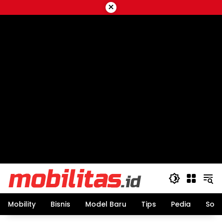
Skip
×
to
content
Mobility
Bisnis
Model Baru
Tips
Pedia
Sos