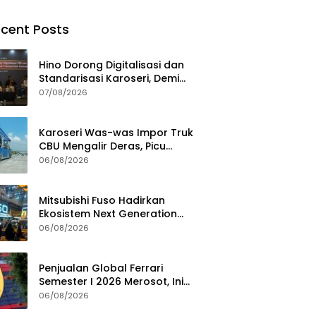
cent Posts
Hino Dorong Digitalisasi dan
Standarisasi Karoseri, Demi
Jamin Kualitas Kendaraan
07/08/2026
Pelanggan
Karoseri Was-was Impor Truk
CBU Mengalir Deras, Picu
Persaingan Tak Sehat
06/08/2026
Mitsubishi Fuso Hadirkan
Ekosistem Next Generation
Zero Down Time di GIIAS 2026
06/08/2026
Penjualan Global Ferrari
Semester I 2026 Merosot, Ini
Penyebabnya
06/08/2026