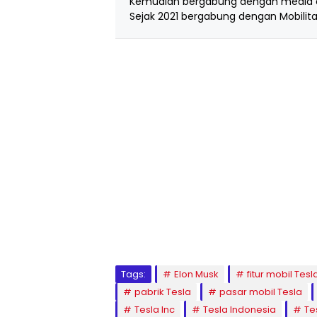
Kemudian bergabung dengan media d
Sejak 2021 bergabung dengan Mobilita
Tags:
Elon Musk
fitur mobil Tesl
pabrik Tesla
pasar mobil Tesla
Tesla Inc
Tesla Indonesia
Te