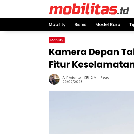
Skip
to
content
Mobility
Bisnis
Model Baru
Ti
Mobility
Kamera Depan Tak
Fitur Keselamatan,
Arif Arianto
2 Min Read
29/07/2023