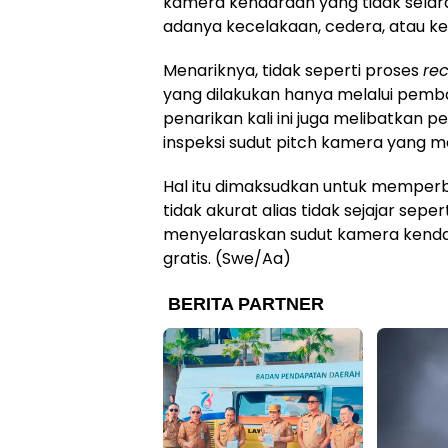
kamera kendaraan yang tidak selara
adanya kecelakaan, cedera, atau ke
Menariknya, tidak seperti proses
rec
yang dilakukan hanya melalui pemb
penarikan kali ini juga melibatkan p
inspeksi sudut pitch kamera yang 
Hal itu dimaksudkan untuk memperb
tidak akurat alias tidak sejajar sep
menyelaraskan sudut kamera kendara
gratis. (Swe/Aa)