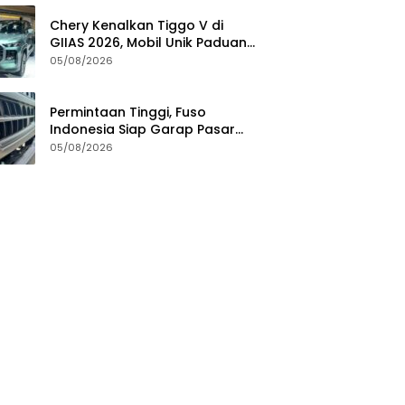
Chery Kenalkan Tiggo V di
GIIAS 2026, Mobil Unik Paduan
SUV, MPV, dan Double Cabin
05/08/2026
Permintaan Tinggi, Fuso
Indonesia Siap Garap Pasar
Truk Bekas
05/08/2026