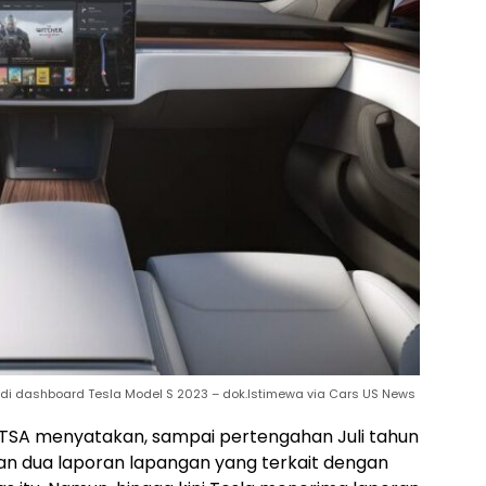
da di dashboard Tesla Model S 2023 – dok.Istimewa via Cars US News
TSA menyatakan, sampai pertengahan Juli tahun
i dan dua laporan lapangan yang terkait dengan