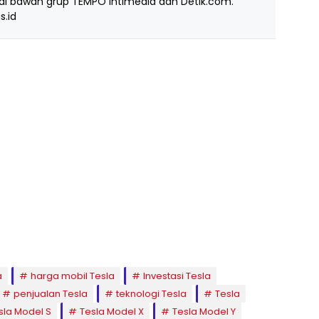
i bawah grup TEMPO Intimedia dan Detik.com.
s.id
a
harga mobil Tesla
Investasi Tesla
penjualan Tesla
teknologi Tesla
Tesla
sla Model S
Tesla Model X
Tesla Model Y