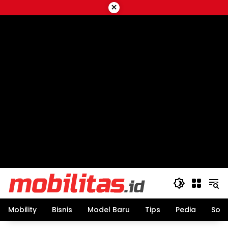
Skip
×
to
content
Mobility
Bisnis
Model Baru
Tips
Pedia
Sos