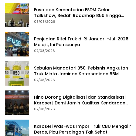
Fuso dan Kementerian ESDM Gelar
Talkshow, Bedah Roadmap B50 hingga
Dampaknya
08/08/2026
Penjualan Ritel Truk di RI Januari -Juli 2026
Melejit, Ini Pemicunya
07/08/2026
Sebulan Mandatori B50, Pebisnis Angkutan
Truk Minta Jaminan Ketersediaan BBM
07/08/2026
Hino Dorong Digitalisasi dan Standarisasi
Karoseri, Demi Jamin Kualitas Kendaraan
Pelanggan
07/08/2026
Karoseri Was-was Impor Truk CBU Mengalir
Deras, Picu Persaingan Tak Sehat