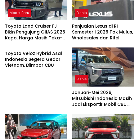
Model Baru
Bisnis
Toyota Land Cruiser FJ
Penjualan Lexus di RI
Bikin Pengujung GIIAS 2026
Semester I 2026 Tak Mulus,
Kepo, Harga Masih Teka-
Wholesales dan Ritel
Bisnis
teki
Tergerus
Toyota Veloz Hybrid Asal
Indonesia Segera Gedor
Vietnam, Diimpor CBU
Bisnis
Januari-Mei 2026,
Mitsubishi Indonesia Masih
Jadi Eksportir Mobil CBU
Terbesar Ketiga