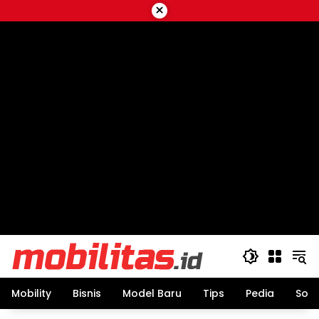
Skip
×
to
content
Mobility
Bisnis
Model Baru
Tips
Pedia
Sos