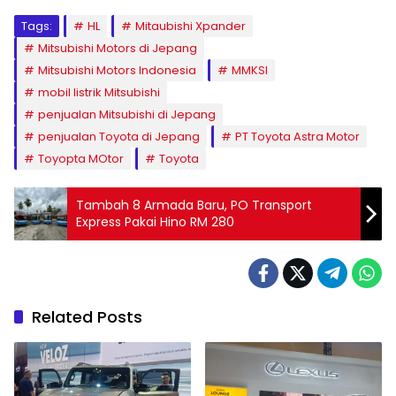
Tags:
HL
Mitaubishi Xpander
Mitsubishi Motors di Jepang
Mitsubishi Motors Indonesia
MMKSI
mobil listrik Mitsubishi
penjualan Mitsubishi di Jepang
penjualan Toyota di Jepang
PT Toyota Astra Motor
Toyopta MOtor
Toyota
Tambah 8 Armada Baru, PO Transport
Express Pakai Hino RM 280
Related Posts