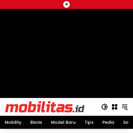
Skip
×
to
content
Mobility
Bisnis
Model Baru
Tips
Pedia
Sos