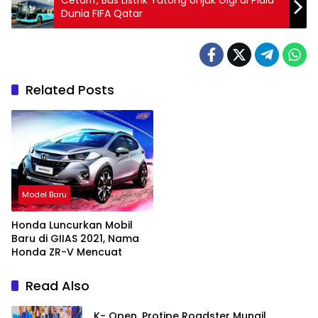
Cetarrr, Bus Listrik Yutong Unjuk Gigi di Piala
Dunia FIFA Qatar
Related Posts
Model Baru
Honda Luncurkan Mobil
Baru di GIIAS 2021, Nama
Honda ZR-V Mencuat
Read Also
K- Open, Protipe Roadster Mungil