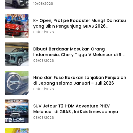
Ngegas
10/08/2026
K- Open, Protipe Roadster Mungil Daihatsu
yang Bikin Pengunjung GIIAS 2026
Penasaran
09/08/2026
Dibuat Berdasar Masukan Orang
Indomnesia, Chery Tiggo V Meluncur di RI
Kuartal IV Tahun Ini
09/08/2026
Hino dan Fuso Bukukan Lonjakan Penjualan
di Jepang selama Januari – Juli 2026
08/08/2026
SUV Jetour T2 i-DM Adventure PHEV
Meluncur di GIIAS , Ini Keistimewaannya
08/08/2026