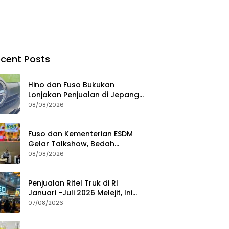
cent Posts
Hino dan Fuso Bukukan
Lonjakan Penjualan di Jepang
selama Januari – Juli 2026
08/08/2026
Fuso dan Kementerian ESDM
Gelar Talkshow, Bedah
Roadmap B50 hingga
08/08/2026
Dampaknya
Penjualan Ritel Truk di RI
Januari -Juli 2026 Melejit, Ini
Pemicunya
07/08/2026