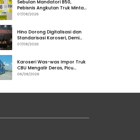
Sebulan Mandatori B50,
Pebisnis Angkutan Truk Minta
Jaminan Ketersediaan BBM
07/08/2026
Hino Dorong Digitalisasi dan
Standarisasi Karoseri, Demi
Jamin Kualitas Kendaraan
07/08/2026
Pelanggan
Karoseri Was-was Impor Truk
CBU Mengalir Deras, Picu
Persaingan Tak Sehat
06/08/2026