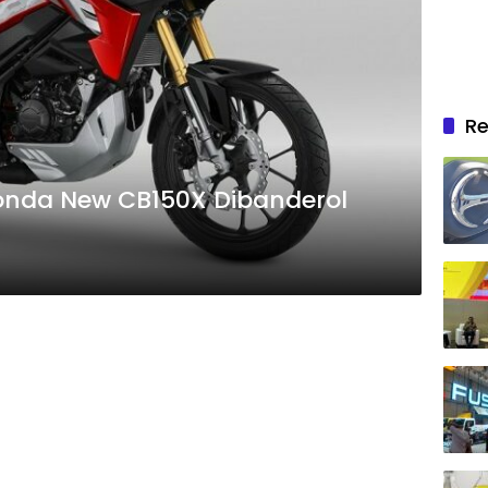
Re
Honda New CB150X Dibanderol