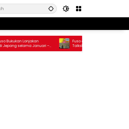
Bukukan Lonjakan
Fuso dan Kementerian ESDM Gelar
epang selama Januari –
Talkshow, Bedah Roadmap B50 hi
Dampaknya