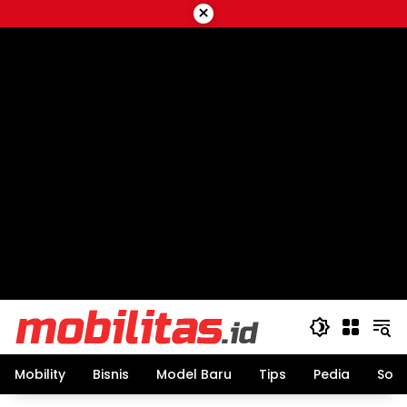
Skip
×
to
content
Mobility
Bisnis
Model Baru
Tips
Pedia
Sos