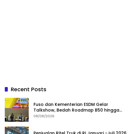
Recent Posts
Fuso dan Kementerian ESDM Gelar
Talkshow, Bedah Roadmap B50 hingga
Dampaknya
08/08/2026
Penjualan Ritel Truk di RI Januari -Juli 2026