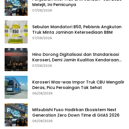
Melejit, Ini Pemicunya
07/08/2026
Sebulan Mandatori B50, Pebisnis Angkutan
Truk Minta Jaminan Ketersediaan BBM
07/08/2026
Hino Dorong Digitalisasi dan Standarisasi
Karoseri, Demi Jamin Kualitas Kendaraan
Pelanggan
07/08/2026
Karoseri Was-was Impor Truk CBU Mengalir
Deras, Picu Persaingan Tak Sehat
06/08/2026
Mitsubishi Fuso Hadirkan Ekosistem Next
Generation Zero Down Time di GIIAS 2026
06/08/2026