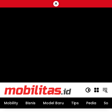
Skip
×
to
content
Mobility
Bisnis
Model Baru
Tips
Pedia
Sos